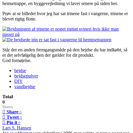
hemsetrappe, en byggevejledning vi laver senere på siden her.
Prøv at se billedet hvor jeg har sat trinene fast i vangerne, trinene er
blevet rigtig flotte.
Står der en anden fremgangsmåde på den bejdse du har indkøbt, så
er det selvfølgelig den der gælder for dit produkt.
God fornøjelse.
bejdse
bejdsepulver
DIY
vandbejdse
Total
0
Shares
Share
0
Tweet
0
Pin it
0
Lars S. Hansen