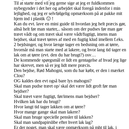
Til at starte med vil jeg gerne sige at jeg er fuldkommen
nybegynder i det her og arbejdet skal foregå indenfor i min
lejlighed, og jeg er selvfølgelig opmærksom på at pakke mit
hjem ind i plastik 🙂 !
Kan du evt. lave en mini guide til hvordan jeg helt præcis gør,
altså helt før man starter,.. såsom om der pudses før man gør
træet vådt og om træet skal være vådt/fugtigt, imens man
bejdser, skal træet tørres af med en fugtig klud imellem f.eks.
2 bejdsinger, og hvor længe tager en bedsning om at tørre,
hvornår må man starte med at lakere, og hvor lang tid tager en
lak om at tørre (evt. den du har brugt?) osv…
De kommende spørgsmål er lidt en gentagelse af hvad jeg lige
har skrevet, men så er jeg lidt mere præcis.
Den bejdse, Rød Mahogni, som du har købt, er den i mærket
Clou?
OG kaldes den evt også bare lys mahogni?
Skal man pudse træet op/ skal det være lidt groft før man
bejdser?
Skal træet være fugtigt, før/imens man bejdser?
Hvilken lak har du brugt?
Hvor langt tid tager lakken om at tørre?
Hvor mange gange skal man lakere?
Skal man bruge specielle pensler til lakken?
Skal man sandpapirslibe efter hvert lak lag?
Er der noget, man skal være opmærksom på mht til lak, i