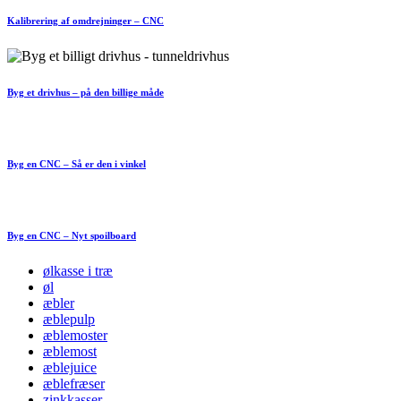
Kalibrering af omdrejninger – CNC
Byg et drivhus – på den billige måde
Byg en CNC – Så er den i vinkel
Byg en CNC – Nyt spoilboard
ølkasse i træ
øl
æbler
æblepulp
æblemoster
æblemost
æblejuice
æblefræser
zinkkasser