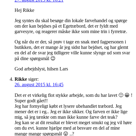
Hej Rikke
Jeg syntes du skal besøge din lokale farvehandel og spørge
om der kan bejdses på et Egetræbord, det er fyldt med
garvesyre, og reagerer måske ikke som mine trin i fyrretræ.
Og når du er der, så prøv t tage en snak med fagpersonen i
butikken, det er mange år jeg sidst har bejdset, og har glemt
en del af de svar jeg tidligere ville kunne slynge ud som svar
på dine spørgsmål 😉
God arbejdslyst, hilsen Lars
Rikke
siger:
26. august 2015 kl. 16:45
Det er et virkelig flot stykke arbejde, som du har lavet 🙂 😀 !
Super godt gået!!
Jeg har fornyeligt købt et lysere ubehandlet træbord. Jeg
mener det er i eg.. Jeg er ikke sikker. Og farven er ikke lige
mig, så jeg tænkte om man ikke kunne farve det teak?
Jeg kan se at dit resultat er blevet meget smukt og jeg vil høre
om du evt. kunne hjælpe med at besvare en del af mine
mange mange spørgsmål 😛 ..?