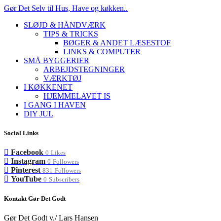
Gør Det Selv til Hus, Have og køkken..
SLØJD & HÅNDVÆRK
TIPS & TRICKS
BØGER & ANDET LÆSESTOF
LINKS & COMPUTER
SMÅ BYGGERIER
ARBEJDSTEGNINGER
VÆRKTØJ
I KØKKENET
HJEMMELAVET IS
I GANG I HAVEN
DIY JUL
Social Links
Facebook
0
Likes
Instagram
0
Followers
Pinterest
831
Followers
YouTube
0
Subscribers
Kontakt Gør Det Godt
Gør Det Godt v./ Lars Hansen