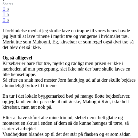
Shares
0
0
0
I forbindelse med at jeg skulle lave en trappe til vores hems havde
jeg lyst til at lave trinene i mørkt træ og vangerne i hvidmalet træ.
Mørkt træ som Mahogni, Eg, kirsebær er som regel også dyrt træ så
det blev det så ikke.
Og så alligevel
Kirsebær er bare flot træ, mørkt og rødligt men prisen er ikke i
nærheden af min pengepung, slet ikke når der bare skulle laves en
lille hemsetrappe.
Så efter en snak med mester Jørn fandt jeg ud af at der skulle bejdses
almindeligt fyrtræ til trinene.
En tur i det lokale byggemarked bød på mange flotte bejdsefarver,
og jeg fandt en der passede til mit ønske, Mahogni Rød, ikke helt
kirsebær, men tæt nok på.
Efter at have skåret alle mine trin ud, slebet dem helt glatte og
monteret en skrue i enden af dem så de kunne hænges til tørre, så
starter vi arbejdet.
Vandbejdsen blandes op til det der står på flasken og er som sådan