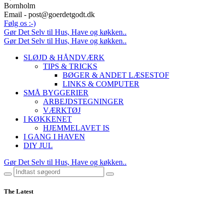
Bornholm
Email - post@goerdetgodt.dk
Følg os :-)
Gør Det Selv til Hus, Have og køkken..
Gør Det Selv til Hus, Have og køkken..
SLØJD & HÅNDVÆRK
TIPS & TRICKS
BØGER & ANDET LÆSESTOF
LINKS & COMPUTER
SMÅ BYGGERIER
ARBEJDSTEGNINGER
VÆRKTØJ
I KØKKENET
HJEMMELAVET IS
I GANG I HAVEN
DIY JUL
Gør Det Selv til Hus, Have og køkken..
The Latest