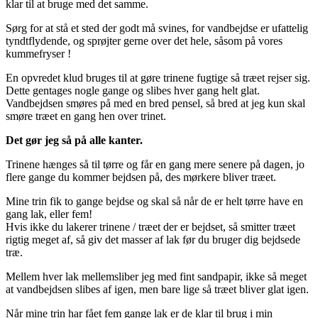
klar til at bruge med det samme.
Sørg for at stå et sted der godt må svines, for vandbejdse er ufattelig
tyndtflydende, og sprøjter gerne over det hele, såsom på vores
kummefryser !
En opvredet klud bruges til at gøre trinene fugtige så træet rejser sig.
Dette gentages nogle gange og slibes hver gang helt glat.
Vandbejdsen smøres på med en bred pensel, så bred at jeg kun skal
smøre træet en gang hen over trinet.
Det gør jeg så på alle kanter.
Trinene hænges så til tørre og får en gang mere senere på dagen, jo
flere gange du kommer bejdsen på, des mørkere bliver træet.
Mine trin fik to gange bejdse og skal så når de er helt tørre have en
gang lak, eller fem!
Hvis ikke du lakerer trinene / træet der er bejdset, så smitter træet
rigtig meget af, så giv det masser af lak før du bruger dig bejdsede
træ.
Mellem hver lak mellemsliber jeg med fint sandpapir, ikke så meget
at vandbejdsen slibes af igen, men bare lige så træet bliver glat igen.
Når mine trin har fået fem gange lak er de klar til brug i min