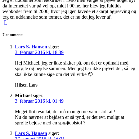
Jeg er uddannet som elektriker i 1986 men valgte at prøve noget nyt
da Internettet var på vej op, midt i 90'ne, her blev jeg fuldtids
webkoder frem til 2006, hvor jeg igen lavede et skarpt højresving og
tog en uddannelse som tømrer, det er nu det jeg lever af.
7 comments
Lars S. Hansen
siger:
3. februar 2016 kl. 18:39
Hej Michael, jeg er ikke sikker på, om det er optimalt med
sprøjte og bejdse sammen. Men jeg har ikke prøvet det, så jeg
skal ikke kunne sige om det vil virke 😉
Hilsen Lars
Michael
siger:
3. februar 2016 kl. 01:49
Meget flot resultat, det må man gerne være stolt af !
Nu du nævner at bejdsen er så tynd, er det evt. muligt at
sprøjte bejdse med en sprøjtepistol ?
Lars S. Hansen
siger:
27. august 2015 kl. 16:21