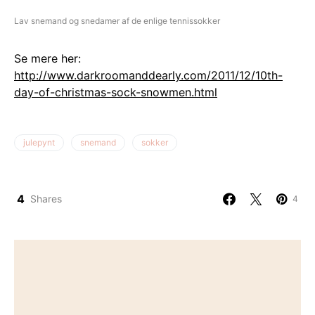
Lav snemand og snedamer af de enlige tennissokker
Se mere her:
http://www.darkroomanddearly.com/2011/12/10th-
day-of-christmas-sock-snowmen.html
julepynt
snemand
sokker
4
Shares
4