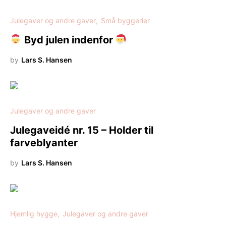
Julegaver og andre gaver
Små byggerier
Byd julen indenfor
by
Lars S. Hansen
Julegaver og andre gaver
Julegaveidé nr. 15 – Holder til
farveblyanter
by
Lars S. Hansen
Hjemlig hygge
Julegaver og andre gaver