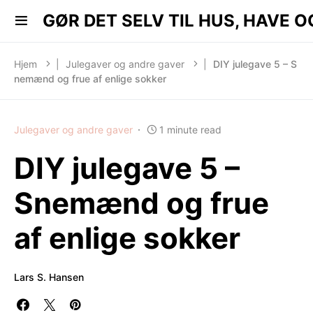
 HAVE OG KØKKEN..
GØR DET SELV TIL HUS, HAVE O
Hjem
|
Julegaver og andre gaver
|
DIY julegave 5 – S
nemænd og frue af enlige sokker
Julegaver og andre gaver
1 minute read
DIY julegave 5 –
Snemænd og frue
af enlige sokker
Lars S. Hansen