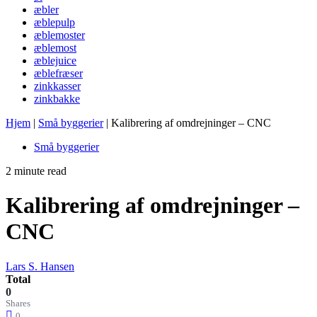
æbler
æblepulp
æblemoster
æblemost
æblejuice
æblefræser
zinkkasser
zinkbakke
Hjem
|
Små byggerier
|
Kalibrering af omdrejninger – CNC
Små byggerier
2 minute read
Kalibrering af omdrejninger –
CNC
Lars S. Hansen
Total
0
Shares
0