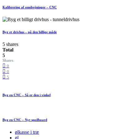
Kalibrering af omdrejninger – CNC
Byg et drivhus – på den billige måde
5 shares
Total
5
Shares
0
0
5
Byg en CNC – Så er den i vinkel
Byg en CNC – Nyt spoilboard
ølkasse i træ
øl