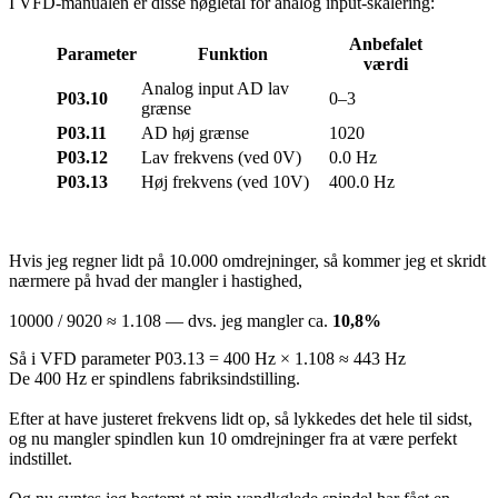
I VFD-manualen er disse nøgletal for analog input-skalering:
Anbefalet
Parameter
Funktion
værdi
Analog input AD lav
P03.10
0–3
grænse
P03.11
AD høj grænse
1020
P03.12
Lav frekvens (ved 0V)
0.0 Hz
P03.13
Høj frekvens (ved 10V)
400.0 Hz
Hvis jeg regner lidt på 10.000 omdrejninger, så kommer jeg et skridt
nærmere på hvad der mangler i hastighed,
10000 / 9020 ≈ 1.108 — dvs. jeg mangler ca.
10,8%
Så i VFD parameter P03.13 = 400 Hz × 1.108 ≈ 443 Hz
De 400 Hz er spindlens fabriksindstilling.
Efter at have justeret frekvens lidt op, så lykkedes det hele til sidst,
og nu mangler spindlen kun 10 omdrejninger fra at være perfekt
indstillet.