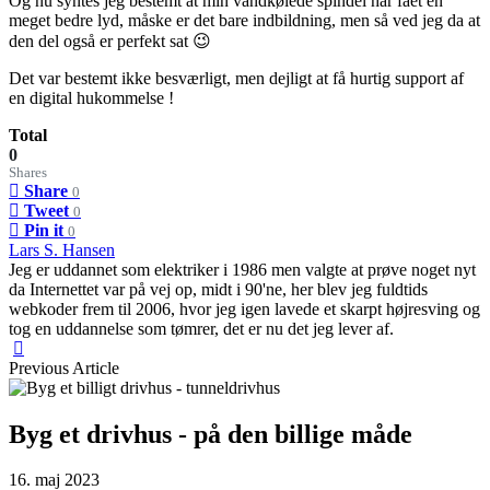
Og nu syntes jeg bestemt at min vandkølede spindel har fået en
meget bedre lyd, måske er det bare indbildning, men så ved jeg da at
den del også er perfekt sat 😉
Det var bestemt ikke besværligt, men dejligt at få hurtig support af
en digital hukommelse !
Total
0
Shares
Share
0
Tweet
0
Pin it
0
Lars S. Hansen
Jeg er uddannet som elektriker i 1986 men valgte at prøve noget nyt
da Internettet var på vej op, midt i 90'ne, her blev jeg fuldtids
webkoder frem til 2006, hvor jeg igen lavede et skarpt højresving og
tog en uddannelse som tømrer, det er nu det jeg lever af.
Previous Article
Byg et drivhus - på den billige måde
16. maj 2023