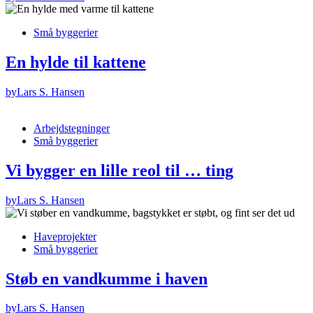
Små byggerier
En hylde til kattene
by
Lars S. Hansen
Arbejdstegninger
Små byggerier
Vi bygger en lille reol til … ting
by
Lars S. Hansen
Haveprojekter
Små byggerier
Støb en vandkumme i haven
by
Lars S. Hansen