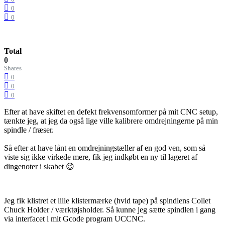
0
0
Total
0
Shares
0
0
0
Efter at have skiftet en defekt frekvensomformer på mit CNC setup,
tænkte jeg, at jeg da også lige ville kalibrere omdrejningerne på min
spindle / fræser.
Så efter at have lånt en omdrejningstæller af en god ven, som så
viste sig ikke virkede mere, fik jeg indkøbt en ny til lageret af
dingenoter i skabet 😉
Jeg fik klistret et lille klistermærke (hvid tape) på spindlens Collet
Chuck Holder / værktøjsholder. Så kunne jeg sætte spindlen i gang
via interfacet i mit Gcode program UCCNC.