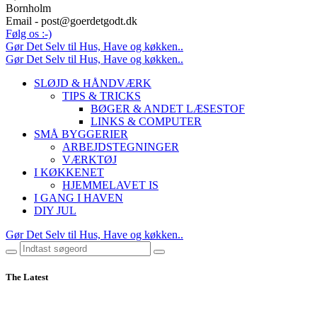
Bornholm
Email - post@goerdetgodt.dk
Følg os :-)
Gør Det Selv til Hus, Have og køkken..
Gør Det Selv til Hus, Have og køkken..
SLØJD & HÅNDVÆRK
TIPS & TRICKS
BØGER & ANDET LÆSESTOF
LINKS & COMPUTER
SMÅ BYGGERIER
ARBEJDSTEGNINGER
VÆRKTØJ
I KØKKENET
HJEMMELAVET IS
I GANG I HAVEN
DIY JUL
Gør Det Selv til Hus, Have og køkken..
The Latest