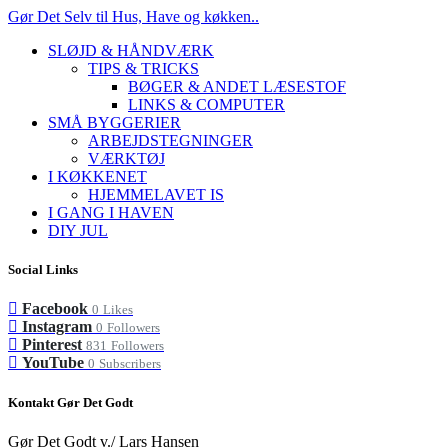
Gør Det Selv til Hus, Have og køkken..
SLØJD & HÅNDVÆRK
TIPS & TRICKS
BØGER & ANDET LÆSESTOF
LINKS & COMPUTER
SMÅ BYGGERIER
ARBEJDSTEGNINGER
VÆRKTØJ
I KØKKENET
HJEMMELAVET IS
I GANG I HAVEN
DIY JUL
Social Links
Facebook
0
Likes
Instagram
0
Followers
Pinterest
831
Followers
YouTube
0
Subscribers
Kontakt Gør Det Godt
Gør Det Godt v./ Lars Hansen