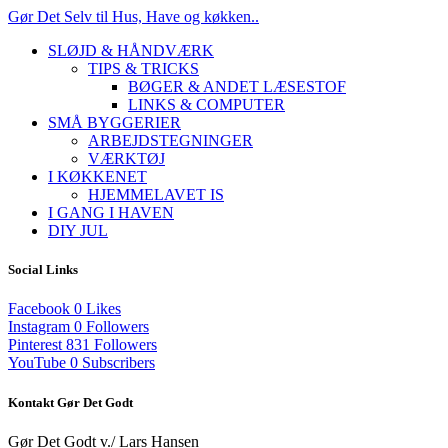
Gør Det Selv til Hus, Have og køkken..
SLØJD & HÅNDVÆRK
TIPS & TRICKS
BØGER & ANDET LÆSESTOF
LINKS & COMPUTER
SMÅ BYGGERIER
ARBEJDSTEGNINGER
VÆRKTØJ
I KØKKENET
HJEMMELAVET IS
I GANG I HAVEN
DIY JUL
Social Links
Facebook
0
Likes
Instagram
0
Followers
Pinterest
831
Followers
YouTube
0
Subscribers
Kontakt Gør Det Godt
Gør Det Godt v./ Lars Hansen