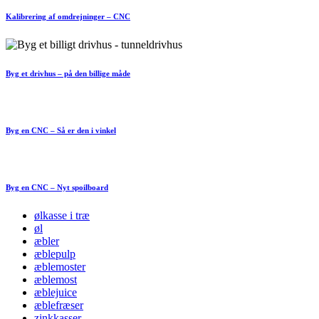
Kalibrering af omdrejninger – CNC
Byg et drivhus – på den billige måde
Byg en CNC – Så er den i vinkel
Byg en CNC – Nyt spoilboard
ølkasse i træ
øl
æbler
æblepulp
æblemoster
æblemost
æblejuice
æblefræser
zinkkasser