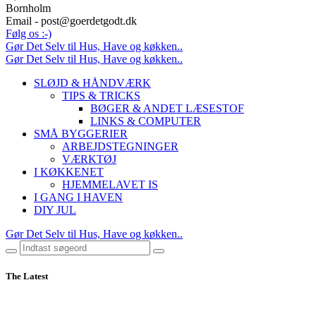
Bornholm
Email - post@goerdetgodt.dk
Følg os :-)
Gør Det Selv til Hus, Have og køkken..
Gør Det Selv til Hus, Have og køkken..
SLØJD & HÅNDVÆRK
TIPS & TRICKS
BØGER & ANDET LÆSESTOF
LINKS & COMPUTER
SMÅ BYGGERIER
ARBEJDSTEGNINGER
VÆRKTØJ
I KØKKENET
HJEMMELAVET IS
I GANG I HAVEN
DIY JUL
Gør Det Selv til Hus, Have og køkken..
The Latest