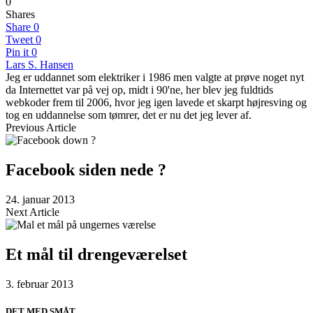
0
Shares
Share
0
Tweet
0
Pin it
0
Lars S. Hansen
Jeg er uddannet som elektriker i 1986 men valgte at prøve noget nyt
da Internettet var på vej op, midt i 90'ne, her blev jeg fuldtids
webkoder frem til 2006, hvor jeg igen lavede et skarpt højresving og
tog en uddannelse som tømrer, det er nu det jeg lever af.
Previous Article
Facebook siden nede ?
24. januar 2013
Next Article
Et mål til drengeværelset
3. februar 2013
DET MED SMÅT