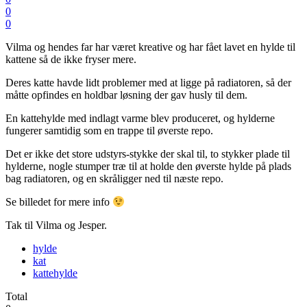
0
0
Vilma og hendes far har været kreative og har fået lavet en hylde til
kattene så de ikke fryser mere.
Deres katte havde lidt problemer med at ligge på radiatoren, så der
måtte opfindes en holdbar løsning der gav husly til dem.
En kattehylde med indlagt varme blev produceret, og hylderne
fungerer samtidig som en trappe til øverste repo.
Det er ikke det store udstyrs-stykke der skal til, to stykker plade til
hylderne, nogle stumper træ til at holde den øverste hylde på plads
bag radiatoren, og en skråligger ned til næste repo.
Se billedet for mere info
Tak til Vilma og Jesper.
hylde
kat
kattehylde
Total