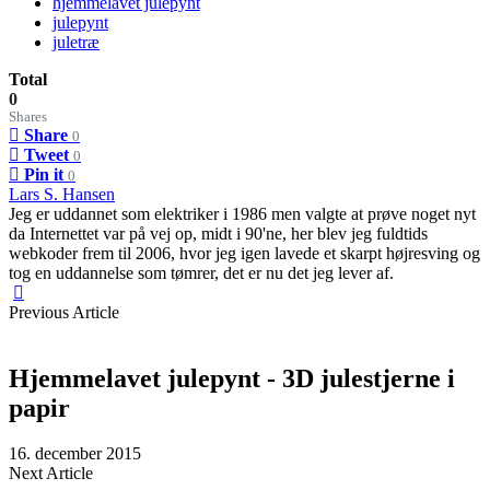
hjemmelavet julepynt
julepynt
juletræ
Total
0
Shares
Share
0
Tweet
0
Pin it
0
Lars S. Hansen
Jeg er uddannet som elektriker i 1986 men valgte at prøve noget nyt
da Internettet var på vej op, midt i 90'ne, her blev jeg fuldtids
webkoder frem til 2006, hvor jeg igen lavede et skarpt højresving og
tog en uddannelse som tømrer, det er nu det jeg lever af.
Previous Article
Hjemmelavet julepynt - 3D julestjerne i
papir
16. december 2015
Next Article