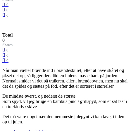
0
0
0
Total
0
Shares
0
0
0
Når man vælter brænde ind i brændeskuret, efter at have skåret og
økset det op, så ligger der altid en hulens masse bark på jorden.
Normalt smider vi det på traileren, eller i brændeovnen, men nu skal
det da spides og sættes på fod, efter det er sorteret i størrelser.
De mindste øverst, og nederst de største.
Som spyd, vil jeg bruge en bambus pind / grillspyd, som er sat fast i
en træklods / skive
Det må være noget nær den nemmeste julepynt vi kan lave, i tiden
op til julen.