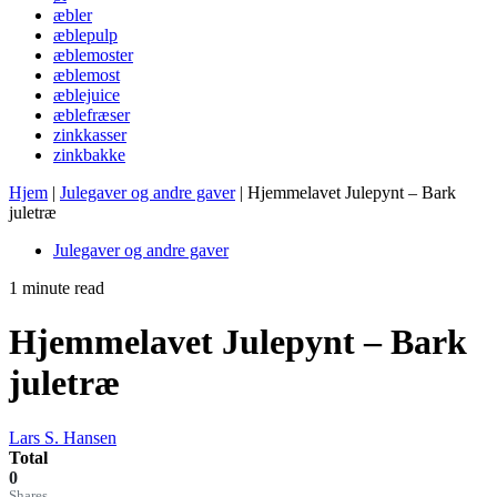
æbler
æblepulp
æblemoster
æblemost
æblejuice
æblefræser
zinkkasser
zinkbakke
Hjem
|
Julegaver og andre gaver
|
Hjemmelavet Julepynt – Bark
juletræ
Julegaver og andre gaver
1 minute read
Hjemmelavet Julepynt – Bark
juletræ
Lars S. Hansen
Total
0
Shares