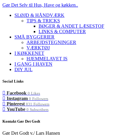
Gør Det Selv til Hus, Have og køkken..
SLØJD & HÅNDVÆRK
TIPS & TRICKS
BØGER & ANDET LÆSESTOF
LINKS & COMPUTER
SMÅ BYGGERIER
ARBEJDSTEGNINGER
VÆRKTØJ
I KØKKENET
HJEMMELAVET IS
I GANG I HAVEN
DIY JUL
Social Links
Facebook
0
Likes
Instagram
0
Followers
Pinterest
831
Followers
YouTube
0
Subscribers
Kontakt Gør Det Godt
Gør Det Godt v./ Lars Hansen