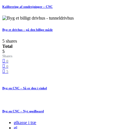
Kalibrering af omdrejninger – CNC
Byg et drivhus – på den billige måde
5 shares
Total
5
Shares
0
0
5
Byg en CNC – Så er den i vinkel
Byg en CNC – Nyt spoilboard
ølkasse i træ
øl