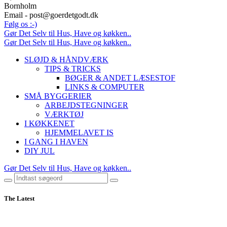
Bornholm
Email - post@goerdetgodt.dk
Følg os :-)
Gør Det Selv til Hus, Have og køkken..
Gør Det Selv til Hus, Have og køkken..
SLØJD & HÅNDVÆRK
TIPS & TRICKS
BØGER & ANDET LÆSESTOF
LINKS & COMPUTER
SMÅ BYGGERIER
ARBEJDSTEGNINGER
VÆRKTØJ
I KØKKENET
HJEMMELAVET IS
I GANG I HAVEN
DIY JUL
Gør Det Selv til Hus, Have og køkken..
The Latest