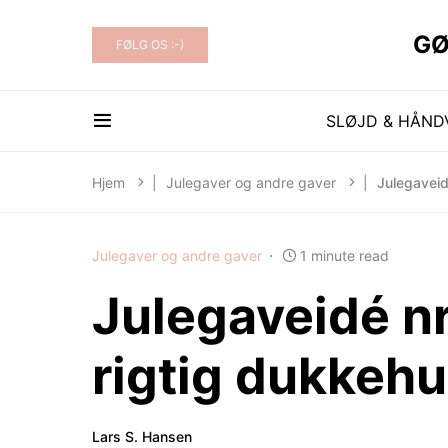
 HAVE OG KØKKEN..
GØ
FØLG OS :-)
SLØJD & HÅN
Hjem
|
Julegaver og andre gaver
|
Julegaveid
Julegaver og andre gaver
1 minute read
Julegaveidé nr.
rigtig dukkeh
Lars S. Hansen