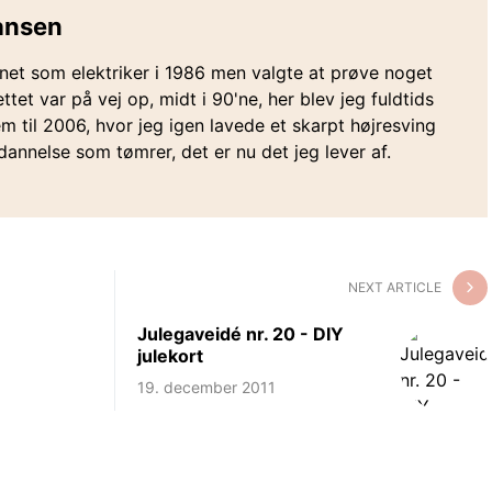
Hansen
net som elektriker i 1986 men valgte at prøve noget
ttet var på vej op, midt i 90'ne, her blev jeg fuldtids
 til 2006, hvor jeg igen lavede et skarpt højresving
annelse som tømrer, det er nu det jeg lever af.
NEXT ARTICLE
7
Julegaveidé nr. 20 - DIY
julekort
19. december 2011