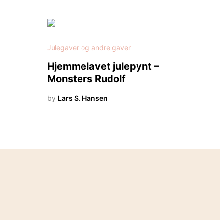
Julegaver og andre gaver
Hjemmelavet julepynt –
Monsters Rudolf
by
Lars S. Hansen