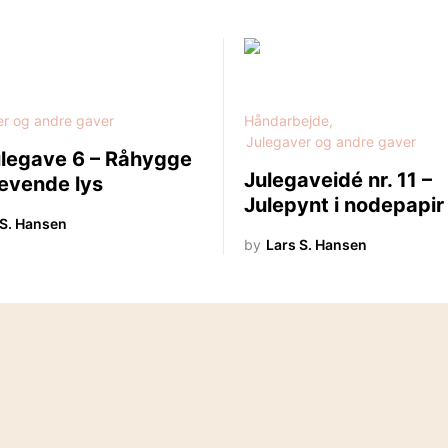
er og andre gaver
Håndarbejde
Julegaver og andre gaver
ulegave 6 – Råhygge
Julegaveidé nr. 11 –
evende lys
Julepynt i nodepapir
 S. Hansen
by
Lars S. Hansen