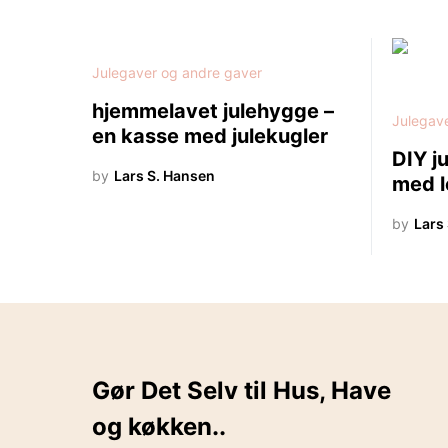
Julegaver og andre gaver
hjemmelavet julehygge –
Julegav
en kasse med julekugler
DIY j
by
Lars S. Hansen
med l
by
Lars
Gør Det Selv til Hus, Have
og køkken..