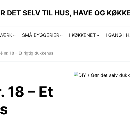
R DET SELV TIL HUS, HAVE OG KØKKE
DVÆRK
SMÅ BYGGERIER
I KØKKENET
I GANG I 
é nr. 18 – Et rigtig dukkehus
 18 – Et
us