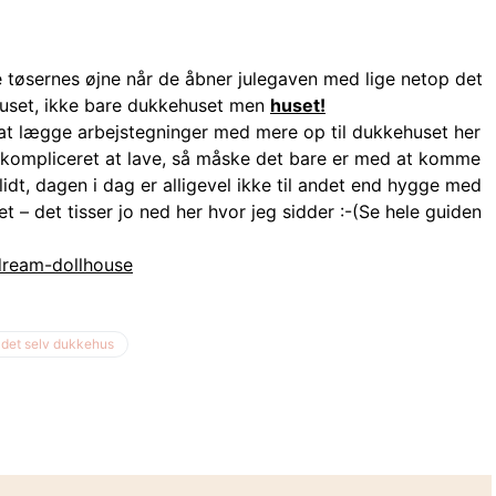
e tøsernes øjne når de åbner julegaven med lige netop det
– Huset, ikke bare dukkehuset men
huset!
 at lægge arbejstegninger med mere op til dukkehuset her
så kompliceret at lave, så måske det bare er med at komme
lidt, dagen i dag er alligevel ikke til andet end hygge med
t – det tisser jo ned her hvor jeg sidder :-(Se hele guiden
dream-dollhouse
 det selv dukkehus