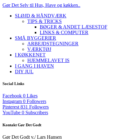
Gør Det Selv til Hus, Have og køkken..
SLØJD & HÅNDVÆRK
TIPS & TRICKS
BØGER & ANDET LÆSESTOF
LINKS & COMPUTER
SMÅ BYGGERIER
ARBEJDSTEGNINGER
VÆRKTØJ
I KØKKENET
HJEMMELAVET IS
I GANG I HAVEN
DIY JUL
Social Links
Facebook
0
Likes
Instagram
0
Followers
Pinterest
831
Followers
YouTube
0
Subscribers
Kontakt Gør Det Godt
Gør Det Godt v./ Lars Hansen