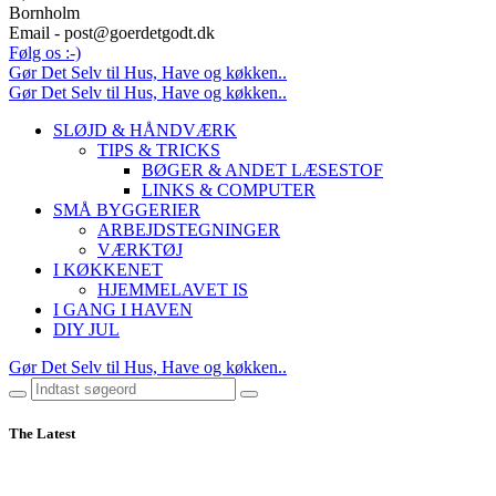
Bornholm
Email - post@goerdetgodt.dk
Følg os :-)
Gør Det Selv til Hus, Have og køkken..
Gør Det Selv til Hus, Have og køkken..
SLØJD & HÅNDVÆRK
TIPS & TRICKS
BØGER & ANDET LÆSESTOF
LINKS & COMPUTER
SMÅ BYGGERIER
ARBEJDSTEGNINGER
VÆRKTØJ
I KØKKENET
HJEMMELAVET IS
I GANG I HAVEN
DIY JUL
Gør Det Selv til Hus, Have og køkken..
The Latest