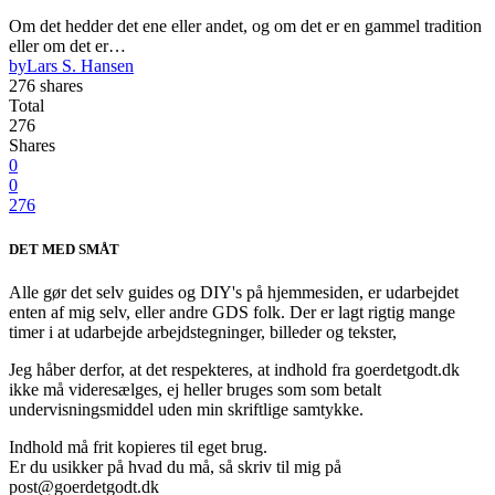
Om det hedder det ene eller andet, og om det er en gammel tradition
eller om det er…
by
Lars S. Hansen
276 shares
Total
276
Shares
0
0
276
DET MED SMÅT
Alle gør det selv guides og DIY's på hjemmesiden, er udarbejdet
enten af mig selv, eller andre GDS folk. Der er lagt rigtig mange
timer i at udarbejde arbejdstegninger, billeder og tekster,
Jeg håber derfor, at det respekteres, at indhold fra goerdetgodt.dk
ikke må videresælges, ej heller bruges som som betalt
undervisningsmiddel uden min skriftlige samtykke.
Indhold må frit kopieres til eget brug.
Er du usikker på hvad du må, så skriv til mig på
post@goerdetgodt.dk