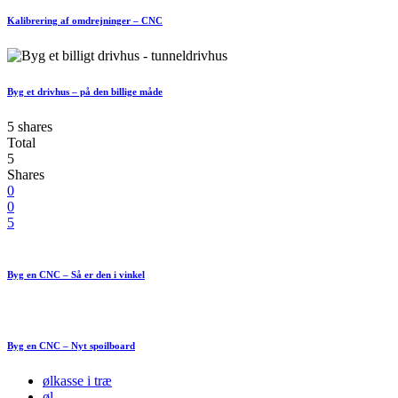
Kalibrering af omdrejninger – CNC
Byg et drivhus – på den billige måde
5 shares
Total
5
Shares
0
0
5
Byg en CNC – Så er den i vinkel
Byg en CNC – Nyt spoilboard
ølkasse i træ
øl