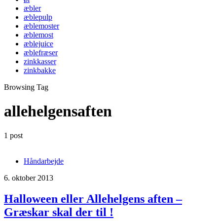
æbler
æblepulp
æblemoster
æblemost
æblejuice
æblefræser
zinkkasser
zinkbakke
Browsing Tag
allehelgensaften
1 post
Håndarbejde
6. oktober 2013
Halloween eller Allehelgens aften –
Græskar skal der til !