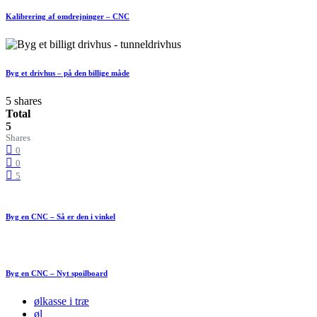
Kalibrering af omdrejninger – CNC
Byg et drivhus – på den billige måde
5 shares
Total
5
Shares
0
0
5
Byg en CNC – Så er den i vinkel
Byg en CNC – Nyt spoilboard
ølkasse i træ
øl