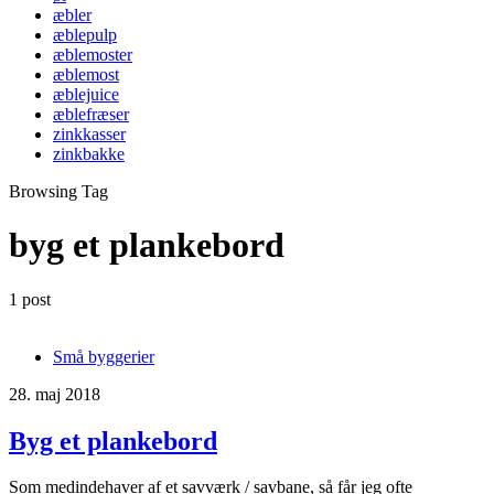
æbler
æblepulp
æblemoster
æblemost
æblejuice
æblefræser
zinkkasser
zinkbakke
Browsing Tag
byg et plankebord
1 post
Små byggerier
28. maj 2018
Byg et plankebord
Som medindehaver af et savværk / savbane, så får jeg ofte