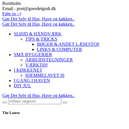
Bornholm
Email - post@goerdetgodt.dk
Følg os :-)
Gør Det Selv til Hus, Have og køkken..
Gør Det Selv til Hus, Have og køkken..
SLØJD & HÅNDVÆRK
TIPS & TRICKS
BØGER & ANDET LÆSESTOF
LINKS & COMPUTER
SMÅ BYGGERIER
ARBEJDSTEGNINGER
VÆRKTØJ
I KØKKENET
HJEMMELAVET IS
I GANG I HAVEN
DIY JUL
Gør Det Selv til Hus, Have og køkken..
The Latest