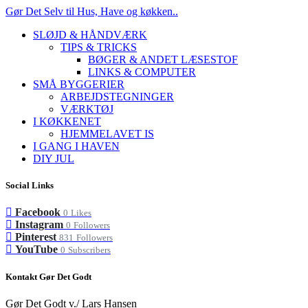
Gør Det Selv til Hus, Have og køkken..
SLØJD & HÅNDVÆRK
TIPS & TRICKS
BØGER & ANDET LÆSESTOF
LINKS & COMPUTER
SMÅ BYGGERIER
ARBEJDSTEGNINGER
VÆRKTØJ
I KØKKENET
HJEMMELAVET IS
I GANG I HAVEN
DIY JUL
Social Links
Facebook
0
Likes
Instagram
0
Followers
Pinterest
831
Followers
YouTube
0
Subscribers
Kontakt Gør Det Godt
Gør Det Godt v./ Lars Hansen