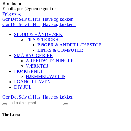
Bornholm
Email - post@goerdetgodt.dk
Følg os :-)
Gør Det Selv til Hus, Have og køkken..
Gør Det Selv til Hus, Have og køkken..
SLØJD & HÅNDVÆRK
TIPS & TRICKS
BØGER & ANDET LÆSESTOF
LINKS & COMPUTER
SMÅ BYGGERIER
ARBEJDSTEGNINGER
VÆRKTØJ
I KØKKENET
HJEMMELAVET IS
I GANG I HAVEN
DIY JUL
Gør Det Selv til Hus, Have og køkken..
The Latest