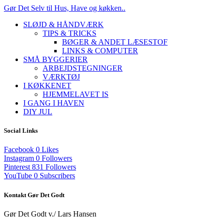
Gør Det Selv til Hus, Have og køkken..
SLØJD & HÅNDVÆRK
TIPS & TRICKS
BØGER & ANDET LÆSESTOF
LINKS & COMPUTER
SMÅ BYGGERIER
ARBEJDSTEGNINGER
VÆRKTØJ
I KØKKENET
HJEMMELAVET IS
I GANG I HAVEN
DIY JUL
Social Links
Facebook
0
Likes
Instagram
0
Followers
Pinterest
831
Followers
YouTube
0
Subscribers
Kontakt Gør Det Godt
Gør Det Godt v./ Lars Hansen