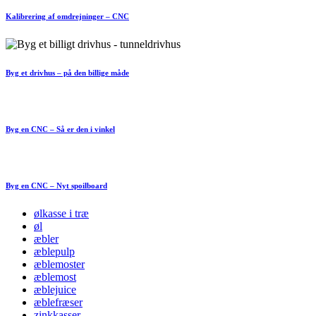
Kalibrering af omdrejninger – CNC
Byg et drivhus – på den billige måde
Byg en CNC – Så er den i vinkel
Byg en CNC – Nyt spoilboard
ølkasse i træ
øl
æbler
æblepulp
æblemoster
æblemost
æblejuice
æblefræser
zinkkasser