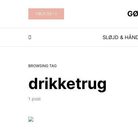
 HAVE OG KØKKEN..
GØ
FØLG OS :-)
SLØJD & HÅN
BROWSING TAG
drikketrug
1 post