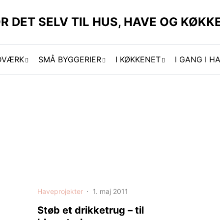
R DET SELV TIL HUS, HAVE OG KØKKE
DVÆRK
SMÅ BYGGERIER
I KØKKENET
I GANG I H
Haveprojekter
1. maj 2011
Støb et drikketrug – til