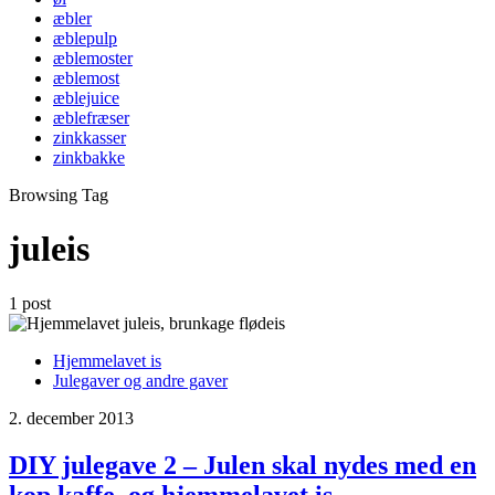
æbler
æblepulp
æblemoster
æblemost
æblejuice
æblefræser
zinkkasser
zinkbakke
Browsing Tag
juleis
1 post
Hjemmelavet is
Julegaver og andre gaver
2. december 2013
DIY julegave 2 – Julen skal nydes med en
kop kaffe, og hjemmelavet is