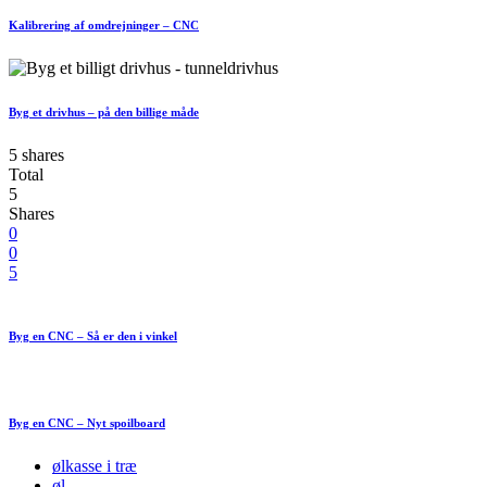
Kalibrering af omdrejninger – CNC
Byg et drivhus – på den billige måde
5 shares
Total
5
Shares
0
0
5
Byg en CNC – Så er den i vinkel
Byg en CNC – Nyt spoilboard
ølkasse i træ
øl