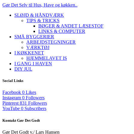
Gør Det Selv til Hus, Have og køkken..
SLØJD & HÅNDVÆRK
TIPS & TRICKS
BØGER & ANDET LÆSESTOF
LINKS & COMPUTER
SMÅ BYGGERIER
ARBEJDSTEGNINGER
VÆRKTØJ
I KØKKENET
HJEMMELAVET IS
I GANG I HAVEN
DIY JUL
Social Links
Facebook
0
Likes
Instagram
0
Followers
Pinterest
831
Followers
YouTube
0
Subscribers
Kontakt Gør Det Godt
Gør Det Godt v./ Lars Hansen