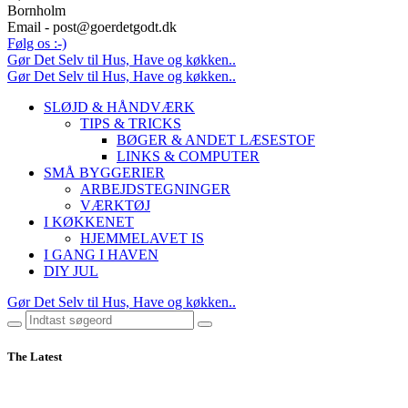
Bornholm
Email - post@goerdetgodt.dk
Følg os :-)
Gør Det Selv til Hus, Have og køkken..
Gør Det Selv til Hus, Have og køkken..
SLØJD & HÅNDVÆRK
TIPS & TRICKS
BØGER & ANDET LÆSESTOF
LINKS & COMPUTER
SMÅ BYGGERIER
ARBEJDSTEGNINGER
VÆRKTØJ
I KØKKENET
HJEMMELAVET IS
I GANG I HAVEN
DIY JUL
Gør Det Selv til Hus, Have og køkken..
The Latest