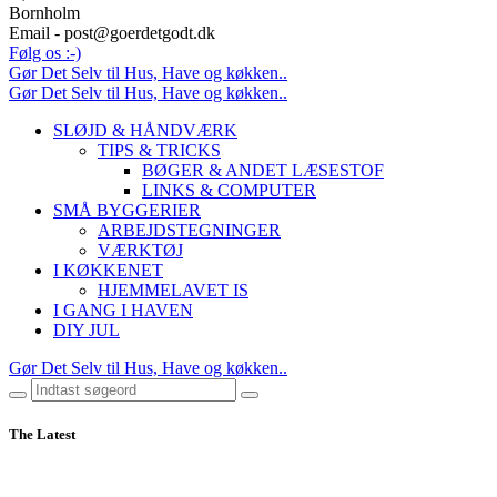
Bornholm
Email - post@goerdetgodt.dk
Følg os :-)
Gør Det Selv til Hus, Have og køkken..
Gør Det Selv til Hus, Have og køkken..
SLØJD & HÅNDVÆRK
TIPS & TRICKS
BØGER & ANDET LÆSESTOF
LINKS & COMPUTER
SMÅ BYGGERIER
ARBEJDSTEGNINGER
VÆRKTØJ
I KØKKENET
HJEMMELAVET IS
I GANG I HAVEN
DIY JUL
Gør Det Selv til Hus, Have og køkken..
The Latest