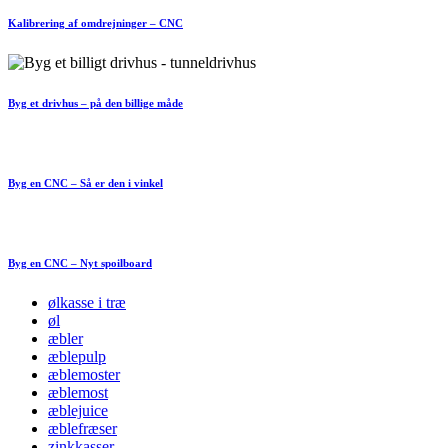
Kalibrering af omdrejninger – CNC
Byg et drivhus – på den billige måde
Byg en CNC – Så er den i vinkel
Byg en CNC – Nyt spoilboard
ølkasse i træ
øl
æbler
æblepulp
æblemoster
æblemost
æblejuice
æblefræser
zinkkasser