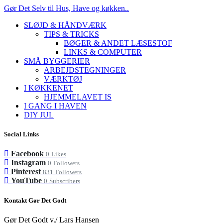
Gør Det Selv til Hus, Have og køkken..
SLØJD & HÅNDVÆRK
TIPS & TRICKS
BØGER & ANDET LÆSESTOF
LINKS & COMPUTER
SMÅ BYGGERIER
ARBEJDSTEGNINGER
VÆRKTØJ
I KØKKENET
HJEMMELAVET IS
I GANG I HAVEN
DIY JUL
Social Links
Facebook
0
Likes
Instagram
0
Followers
Pinterest
831
Followers
YouTube
0
Subscribers
Kontakt Gør Det Godt
Gør Det Godt v./ Lars Hansen