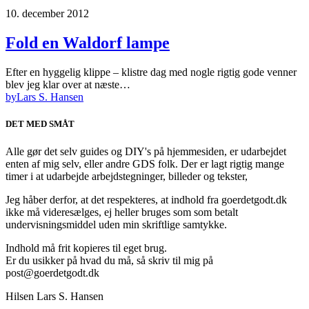
10. december 2012
Fold en Waldorf lampe
Efter en hyggelig klippe – klistre dag med nogle rigtig gode venner
blev jeg klar over at næste…
by
Lars S. Hansen
DET MED SMÅT
Alle gør det selv guides og DIY's på hjemmesiden, er udarbejdet
enten af mig selv, eller andre GDS folk. Der er lagt rigtig mange
timer i at udarbejde arbejdstegninger, billeder og tekster,
Jeg håber derfor, at det respekteres, at indhold fra goerdetgodt.dk
ikke må videresælges, ej heller bruges som som betalt
undervisningsmiddel uden min skriftlige samtykke.
Indhold må frit kopieres til eget brug.
Er du usikker på hvad du må, så skriv til mig på
post@goerdetgodt.dk
Hilsen Lars S. Hansen