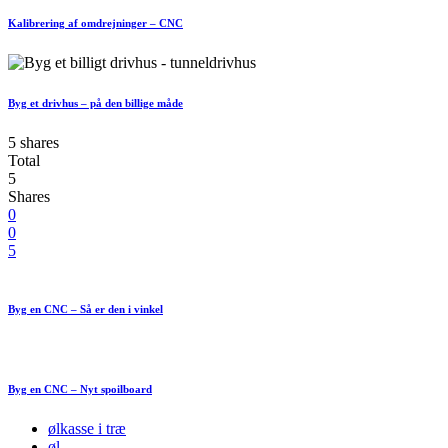
Kalibrering af omdrejninger – CNC
Byg et drivhus – på den billige måde
5 shares
Total
5
Shares
0
0
5
Byg en CNC – Så er den i vinkel
Byg en CNC – Nyt spoilboard
ølkasse i træ
øl