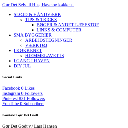
Gør Det Selv til Hus, Have og køkken..
SLØJD & HÅNDVÆRK
TIPS & TRICKS
BØGER & ANDET LÆSESTOF
LINKS & COMPUTER
SMÅ BYGGERIER
ARBEJDSTEGNINGER
VÆRKTØJ
I KØKKENET
HJEMMELAVET IS
I GANG I HAVEN
DIY JUL
Social Links
Facebook
0
Likes
Instagram
0
Followers
Pinterest
831
Followers
YouTube
0
Subscribers
Kontakt Gør Det Godt
Gør Det Godt v./ Lars Hansen