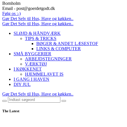
Bornholm
Email - post@goerdetgodt.dk
Følg os :-)
Gør Det Selv til Hus, Have og køkken..
Gør Det Selv til Hus, Have og køkken..
SLØJD & HÅNDVÆRK
TIPS & TRICKS
BØGER & ANDET LÆSESTOF
LINKS & COMPUTER
SMÅ BYGGERIER
ARBEJDSTEGNINGER
VÆRKTØJ
I KØKKENET
HJEMMELAVET IS
I GANG I HAVEN
DIY JUL
Gør Det Selv til Hus, Have og køkken..
The Latest