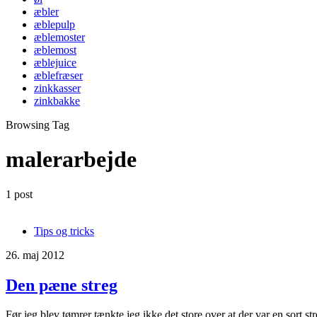
æbler
æblepulp
æblemoster
æblemost
æblejuice
æblefræser
zinkkasser
zinkbakke
Browsing Tag
malerarbejde
1 post
Tips og tricks
26. maj 2012
Den pæne streg
Før jeg blev tømrer tænkte jeg ikke det store over at der var en sort s