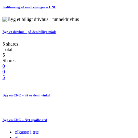
Kalibrering af omdrejninger – CNC
Byg et drivhus – på den billige måde
5 shares
Total
5
Shares
0
0
5
Byg en CNC – Så er den i vinkel
Byg en CNC – Nyt spoilboard
ølkasse i træ
øl