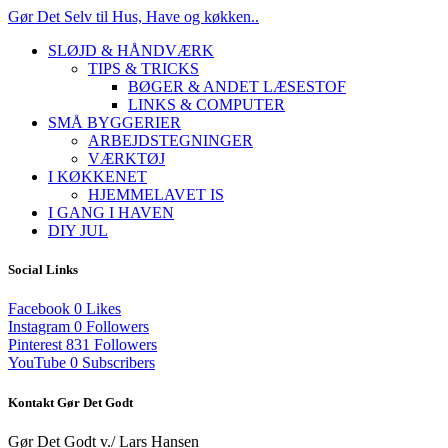
Gør Det Selv til Hus, Have og køkken..
SLØJD & HÅNDVÆRK
TIPS & TRICKS
BØGER & ANDET LÆSESTOF
LINKS & COMPUTER
SMÅ BYGGERIER
ARBEJDSTEGNINGER
VÆRKTØJ
I KØKKENET
HJEMMELAVET IS
I GANG I HAVEN
DIY JUL
Social Links
Facebook
0
Likes
Instagram
0
Followers
Pinterest
831
Followers
YouTube
0
Subscribers
Kontakt Gør Det Godt
Gør Det Godt v./ Lars Hansen