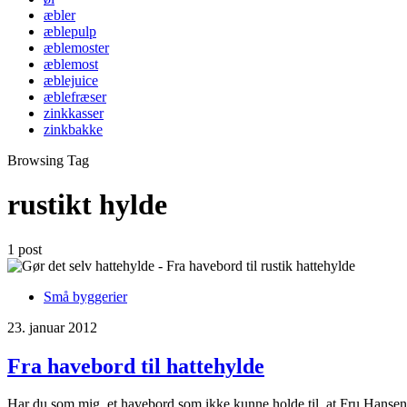
æbler
æblepulp
æblemoster
æblemost
æblejuice
æblefræser
zinkkasser
zinkbakke
Browsing Tag
rustikt hylde
1 post
Små byggerier
23. januar 2012
Fra havebord til hattehylde
Har du som mig, et havebord som ikke kunne holde til, at Fru Hansen