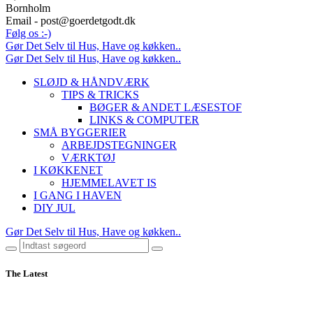
Bornholm
Email - post@goerdetgodt.dk
Følg os :-)
Gør Det Selv til Hus, Have og køkken..
Gør Det Selv til Hus, Have og køkken..
SLØJD & HÅNDVÆRK
TIPS & TRICKS
BØGER & ANDET LÆSESTOF
LINKS & COMPUTER
SMÅ BYGGERIER
ARBEJDSTEGNINGER
VÆRKTØJ
I KØKKENET
HJEMMELAVET IS
I GANG I HAVEN
DIY JUL
Gør Det Selv til Hus, Have og køkken..
The Latest