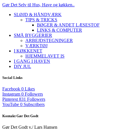
Gør Det Selv til Hus, Have og køkken..
SLØJD & HÅNDVÆRK
TIPS & TRICKS
BØGER & ANDET LÆSESTOF
LINKS & COMPUTER
SMÅ BYGGERIER
ARBEJDSTEGNINGER
VÆRKTØJ
I KØKKENET
HJEMMELAVET IS
I GANG I HAVEN
DIY JUL
Social Links
Facebook
0
Likes
Instagram
0
Followers
Pinterest
831
Followers
YouTube
0
Subscribers
Kontakt Gør Det Godt
Gør Det Godt v./ Lars Hansen