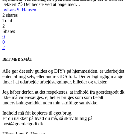
lækkert 🙂 Det bedste ved at bage med…
by
Lars S. Hansen
2 shares
Total
2
Shares
0
0
2
DET MED SMÅT
Alle gør det selv guides og DIY's på hjemmesiden, er udarbejdet
enten af mig selv, eller andre GDS folk. Der er lagt rigtig mange
timer i at udarbejde arbejdstegninger, billeder og tekster,
Jeg håber derfor, at det respekteres, at indhold fra goerdetgodt.dk
ikke må videresælges, ej heller bruges som som betalt
undervisningsmiddel uden min skriftlige samtykke.
Indhold må frit kopieres til eget brug.
Er du usikker på hvad du må, så skriv til mig på
post@goerdetgodt.dk
Hilsen Lars S. Hansen