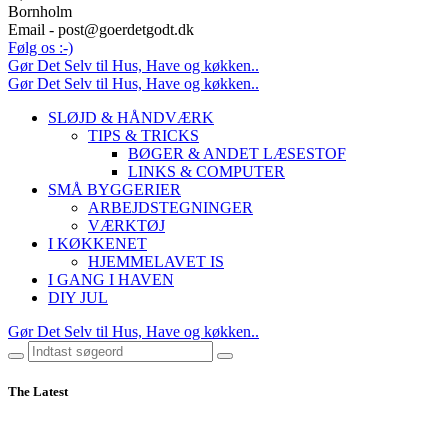
Bornholm
Email - post@goerdetgodt.dk
Følg os :-)
Gør Det Selv til Hus, Have og køkken..
Gør Det Selv til Hus, Have og køkken..
SLØJD & HÅNDVÆRK
TIPS & TRICKS
BØGER & ANDET LÆSESTOF
LINKS & COMPUTER
SMÅ BYGGERIER
ARBEJDSTEGNINGER
VÆRKTØJ
I KØKKENET
HJEMMELAVET IS
I GANG I HAVEN
DIY JUL
Gør Det Selv til Hus, Have og køkken..
The Latest