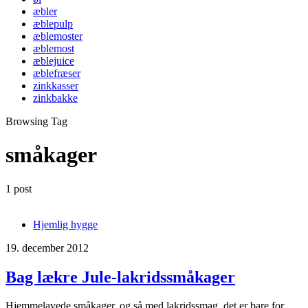
æbler
æblepulp
æblemoster
æblemost
æblejuice
æblefræser
zinkkasser
zinkbakke
Browsing Tag
småkager
1 post
Hjemlig hygge
19. december 2012
Bag lækre Jule-lakridssmåkager
Hjemmelavede småkager, og så med lakridssmag, det er bare for