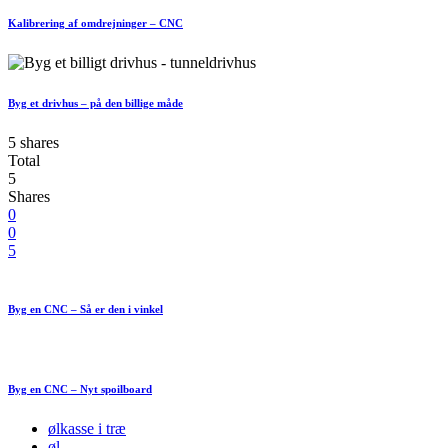
Kalibrering af omdrejninger – CNC
Byg et drivhus – på den billige måde
5 shares
Total
5
Shares
0
0
5
Byg en CNC – Så er den i vinkel
Byg en CNC – Nyt spoilboard
ølkasse i træ
øl