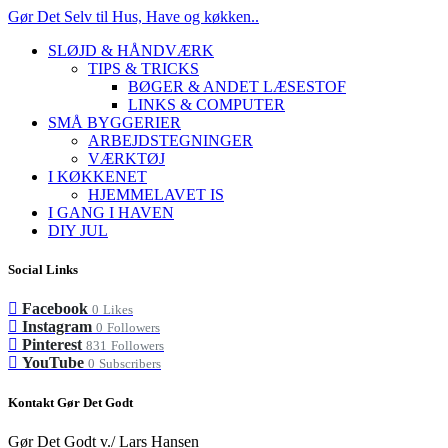
Gør Det Selv til Hus, Have og køkken..
SLØJD & HÅNDVÆRK
TIPS & TRICKS
BØGER & ANDET LÆSESTOF
LINKS & COMPUTER
SMÅ BYGGERIER
ARBEJDSTEGNINGER
VÆRKTØJ
I KØKKENET
HJEMMELAVET IS
I GANG I HAVEN
DIY JUL
Social Links
Facebook
0
Likes
Instagram
0
Followers
Pinterest
831
Followers
YouTube
0
Subscribers
Kontakt Gør Det Godt
Gør Det Godt v./ Lars Hansen