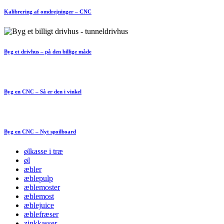
Kalibrering af omdrejninger – CNC
Byg et drivhus – på den billige måde
Byg en CNC – Så er den i vinkel
Byg en CNC – Nyt spoilboard
ølkasse i træ
øl
æbler
æblepulp
æblemoster
æblemost
æblejuice
æblefræser
zinkkasser