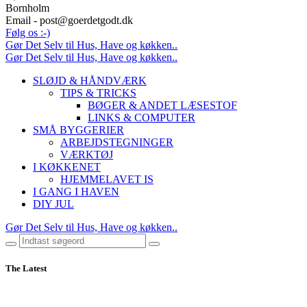
Bornholm
Email - post@goerdetgodt.dk
Følg os :-)
Gør Det Selv til Hus, Have og køkken..
Gør Det Selv til Hus, Have og køkken..
SLØJD & HÅNDVÆRK
TIPS & TRICKS
BØGER & ANDET LÆSESTOF
LINKS & COMPUTER
SMÅ BYGGERIER
ARBEJDSTEGNINGER
VÆRKTØJ
I KØKKENET
HJEMMELAVET IS
I GANG I HAVEN
DIY JUL
Gør Det Selv til Hus, Have og køkken..
The Latest