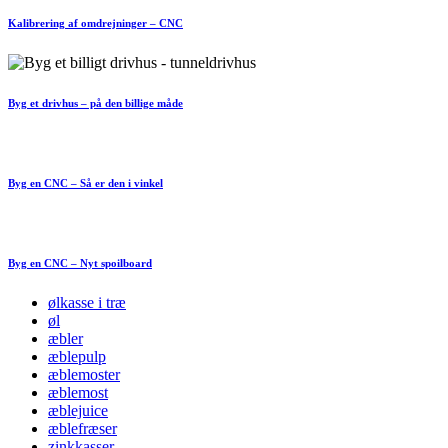
Kalibrering af omdrejninger – CNC
Byg et drivhus – på den billige måde
Byg en CNC – Så er den i vinkel
Byg en CNC – Nyt spoilboard
ølkasse i træ
øl
æbler
æblepulp
æblemoster
æblemost
æblejuice
æblefræser
zinkkasser