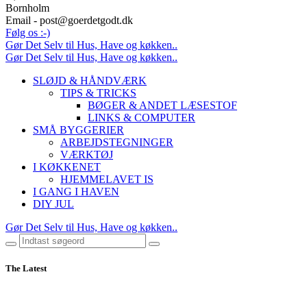
Bornholm
Email - post@goerdetgodt.dk
Følg os :-)
Gør Det Selv til Hus, Have og køkken..
Gør Det Selv til Hus, Have og køkken..
SLØJD & HÅNDVÆRK
TIPS & TRICKS
BØGER & ANDET LÆSESTOF
LINKS & COMPUTER
SMÅ BYGGERIER
ARBEJDSTEGNINGER
VÆRKTØJ
I KØKKENET
HJEMMELAVET IS
I GANG I HAVEN
DIY JUL
Gør Det Selv til Hus, Have og køkken..
The Latest