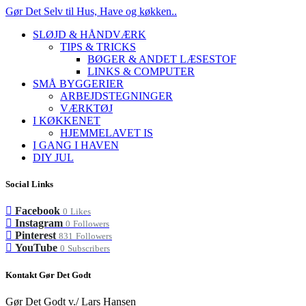
Gør Det Selv til Hus, Have og køkken..
SLØJD & HÅNDVÆRK
TIPS & TRICKS
BØGER & ANDET LÆSESTOF
LINKS & COMPUTER
SMÅ BYGGERIER
ARBEJDSTEGNINGER
VÆRKTØJ
I KØKKENET
HJEMMELAVET IS
I GANG I HAVEN
DIY JUL
Social Links
Facebook
0
Likes
Instagram
0
Followers
Pinterest
831
Followers
YouTube
0
Subscribers
Kontakt Gør Det Godt
Gør Det Godt v./ Lars Hansen