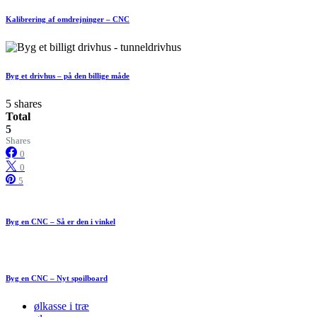
Kalibrering af omdrejninger – CNC
Byg et drivhus – på den billige måde
5 shares
Total
5
Shares
0
0
5
Byg en CNC – Så er den i vinkel
Byg en CNC – Nyt spoilboard
ølkasse i træ