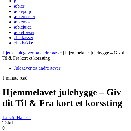
øl
æbler
æblepulp
æblemoster
æblemost
æblejuice
æblefræser
zinkkasser
zinkbakke
Hjem
|
Julegaver og andre gaver
|
Hjemmelavet julehygge – Giv dit
Til & Fra kort et korssting
Julegaver og andre gaver
1 minute read
Hjemmelavet julehygge – Giv
dit Til & Fra kort et korssting
Lars S. Hansen
Total
0