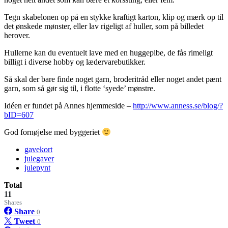
Tegn skabelonen op på en stykke kraftigt karton, klip og mærk op til
det ønskede mønster, eller lav rigeligt af huller, som på billedet
herover.
Hullerne kan du eventuelt lave med en huggepibe, de fås rimeligt
billigt i diverse hobby og lædervarebutikker.
Så skal der bare finde noget garn, broderitråd eller noget andet pænt
garn, som så gør sig til, i flotte ‘syede’ mønstre.
Idéen er fundet på Annes hjemmeside –
http://www.anness.se/blog/?
bID=607
God fornøjelse med byggeriet
gavekort
julegaver
julepynt
Total
11
Shares
Share
0
Tweet
0