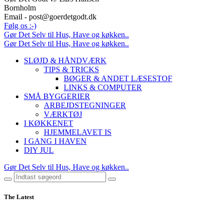
Bornholm
Email - post@goerdetgodt.dk
Følg os :-)
Gør Det Selv til Hus, Have og køkken..
Gør Det Selv til Hus, Have og køkken..
SLØJD & HÅNDVÆRK
TIPS & TRICKS
BØGER & ANDET LÆSESTOF
LINKS & COMPUTER
SMÅ BYGGERIER
ARBEJDSTEGNINGER
VÆRKTØJ
I KØKKENET
HJEMMELAVET IS
I GANG I HAVEN
DIY JUL
Gør Det Selv til Hus, Have og køkken..
The Latest