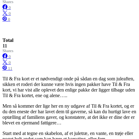
Shares
0
0
0
Total
11
Shares
0
0
11
Til & Fra kort er et nødvendigt onde på sådan en dag som juleaften,
sikken et roderi der kunne være hvis ingen pakker have Til & Fra
kort, vi har vist alle oplevet den enlige pakke der ligger tilbage uden
Til & Fra kortet, ene og alene…..
Men så kommer der lige her en ny udgave af Til & Fra kortet, og er
du den eneste der har lavet dem til gaverne, så kan du hurtigt lave en
optælling af familiens gaver, og konstatere, at det ikke er dine der er
blevet en ejermand fattigere…
Start med at tegne en skabelon, af et juletræ, en vante, en trøje eller
noget helt andet som kan bære et korssting, eller fem.