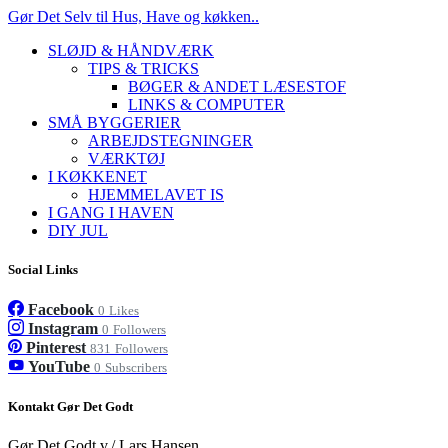
Gør Det Selv til Hus, Have og køkken..
SLØJD & HÅNDVÆRK
TIPS & TRICKS
BØGER & ANDET LÆSESTOF
LINKS & COMPUTER
SMÅ BYGGERIER
ARBEJDSTEGNINGER
VÆRKTØJ
I KØKKENET
HJEMMELAVET IS
I GANG I HAVEN
DIY JUL
Social Links
Facebook
0
Likes
Instagram
0
Followers
Pinterest
831
Followers
YouTube
0
Subscribers
Kontakt Gør Det Godt
Gør Det Godt v./ Lars Hansen