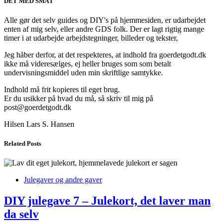
DET MED SMÅT
Alle gør det selv guides og DIY's på hjemmesiden, er udarbejdet
enten af mig selv, eller andre GDS folk. Der er lagt rigtig mange
timer i at udarbejde arbejdstegninger, billeder og tekster,
Jeg håber derfor, at det respekteres, at indhold fra goerdetgodt.dk
ikke må videresælges, ej heller bruges som som betalt
undervisningsmiddel uden min skriftlige samtykke.
Indhold må frit kopieres til eget brug.
Er du usikker på hvad du må, så skriv til mig på
post@goerdetgodt.dk
Hilsen Lars S. Hansen
Related Posts
Julegaver og andre gaver
DIY julegave 7 – Julekort, det laver man
da selv