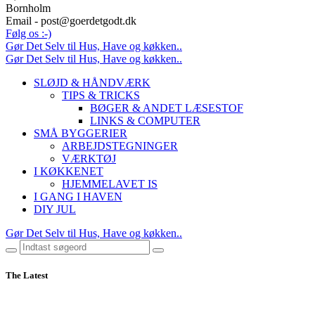
Bornholm
Email - post@goerdetgodt.dk
Følg os :-)
Gør Det Selv til Hus, Have og køkken..
Gør Det Selv til Hus, Have og køkken..
SLØJD & HÅNDVÆRK
TIPS & TRICKS
BØGER & ANDET LÆSESTOF
LINKS & COMPUTER
SMÅ BYGGERIER
ARBEJDSTEGNINGER
VÆRKTØJ
I KØKKENET
HJEMMELAVET IS
I GANG I HAVEN
DIY JUL
Gør Det Selv til Hus, Have og køkken..
The Latest