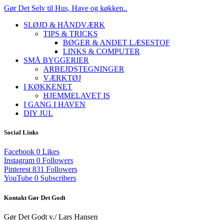
Gør Det Selv til Hus, Have og køkken..
SLØJD & HÅNDVÆRK
TIPS & TRICKS
BØGER & ANDET LÆSESTOF
LINKS & COMPUTER
SMÅ BYGGERIER
ARBEJDSTEGNINGER
VÆRKTØJ
I KØKKENET
HJEMMELAVET IS
I GANG I HAVEN
DIY JUL
Social Links
Facebook
0
Likes
Instagram
0
Followers
Pinterest
831
Followers
YouTube
0
Subscribers
Kontakt Gør Det Godt
Gør Det Godt v./ Lars Hansen