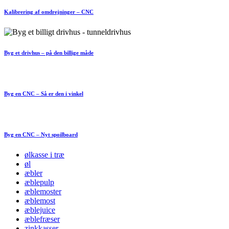
Kalibrering af omdrejninger – CNC
Byg et drivhus – på den billige måde
Byg en CNC – Så er den i vinkel
Byg en CNC – Nyt spoilboard
ølkasse i træ
øl
æbler
æblepulp
æblemoster
æblemost
æblejuice
æblefræser
zinkkasser