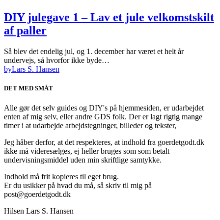
DIY julegave 1 – Lav et jule velkomstskilt
af paller
Så blev det endelig jul, og 1. december har været et helt år
undervejs, så hvorfor ikke byde…
by
Lars S. Hansen
DET MED SMÅT
Alle gør det selv guides og DIY's på hjemmesiden, er udarbejdet
enten af mig selv, eller andre GDS folk. Der er lagt rigtig mange
timer i at udarbejde arbejdstegninger, billeder og tekster,
Jeg håber derfor, at det respekteres, at indhold fra goerdetgodt.dk
ikke må videresælges, ej heller bruges som som betalt
undervisningsmiddel uden min skriftlige samtykke.
Indhold må frit kopieres til eget brug.
Er du usikker på hvad du må, så skriv til mig på
post@goerdetgodt.dk
Hilsen Lars S. Hansen