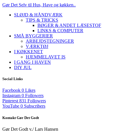
Gør Det Selv til Hus, Have og køkken..
SLØJD & HÅNDVÆRK
TIPS & TRICKS
BØGER & ANDET LÆSESTOF
LINKS & COMPUTER
SMÅ BYGGERIER
ARBEJDSTEGNINGER
VÆRKTØJ
I KØKKENET
HJEMMELAVET IS
I GANG I HAVEN
DIY JUL
Social Links
Facebook
0
Likes
Instagram
0
Followers
Pinterest
831
Followers
YouTube
0
Subscribers
Kontakt Gør Det Godt
Gør Det Godt v./ Lars Hansen