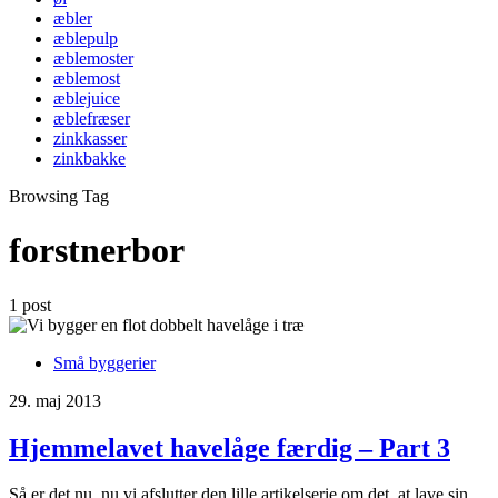
æbler
æblepulp
æblemoster
æblemost
æblejuice
æblefræser
zinkkasser
zinkbakke
Browsing Tag
forstnerbor
1 post
Små byggerier
29. maj 2013
Hjemmelavet havelåge færdig – Part 3
Så er det nu, nu vi afslutter den lille artikelserie om det, at lave sin