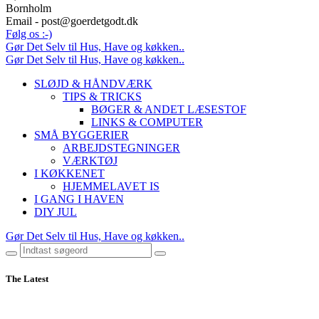
Bornholm
Email - post@goerdetgodt.dk
Følg os :-)
Gør Det Selv til Hus, Have og køkken..
Gør Det Selv til Hus, Have og køkken..
SLØJD & HÅNDVÆRK
TIPS & TRICKS
BØGER & ANDET LÆSESTOF
LINKS & COMPUTER
SMÅ BYGGERIER
ARBEJDSTEGNINGER
VÆRKTØJ
I KØKKENET
HJEMMELAVET IS
I GANG I HAVEN
DIY JUL
Gør Det Selv til Hus, Have og køkken..
The Latest