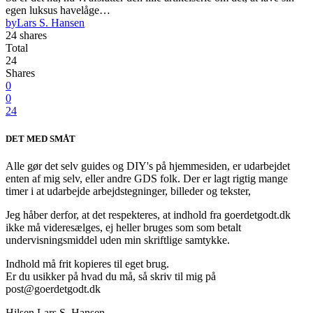
egen luksus havelåge…
by
Lars S. Hansen
24 shares
Total
24
Shares
0
0
24
DET MED SMÅT
Alle gør det selv guides og DIY's på hjemmesiden, er udarbejdet
enten af mig selv, eller andre GDS folk. Der er lagt rigtig mange
timer i at udarbejde arbejdstegninger, billeder og tekster,
Jeg håber derfor, at det respekteres, at indhold fra goerdetgodt.dk
ikke må videresælges, ej heller bruges som som betalt
undervisningsmiddel uden min skriftlige samtykke.
Indhold må frit kopieres til eget brug.
Er du usikker på hvad du må, så skriv til mig på
post@goerdetgodt.dk
Hilsen Lars S. Hansen