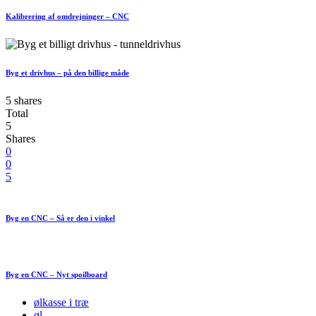
Kalibrering af omdrejninger – CNC
Byg et drivhus – på den billige måde
5 shares
Total
5
Shares
0
0
5
Byg en CNC – Så er den i vinkel
Byg en CNC – Nyt spoilboard
ølkasse i træ
øl