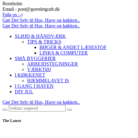
Bornholm
Email - post@goerdetgodt.dk
Følg os :-)
Gør Det Selv til Hus, Have og køkken..
Gør Det Selv til Hus, Have og køkken..
SLØJD & HÅNDVÆRK
TIPS & TRICKS
BØGER & ANDET LÆSESTOF
LINKS & COMPUTER
SMÅ BYGGERIER
ARBEJDSTEGNINGER
VÆRKTØJ
I KØKKENET
HJEMMELAVET IS
I GANG I HAVEN
DIY JUL
Gør Det Selv til Hus, Have og køkken..
The Latest