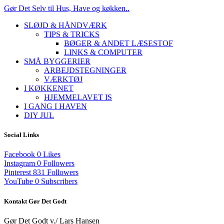
Gør Det Selv til Hus, Have og køkken..
SLØJD & HÅNDVÆRK
TIPS & TRICKS
BØGER & ANDET LÆSESTOF
LINKS & COMPUTER
SMÅ BYGGERIER
ARBEJDSTEGNINGER
VÆRKTØJ
I KØKKENET
HJEMMELAVET IS
I GANG I HAVEN
DIY JUL
Social Links
Facebook
0
Likes
Instagram
0
Followers
Pinterest
831
Followers
YouTube
0
Subscribers
Kontakt Gør Det Godt
Gør Det Godt v./ Lars Hansen