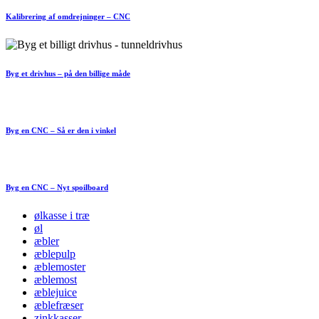
Kalibrering af omdrejninger – CNC
Byg et drivhus – på den billige måde
Byg en CNC – Så er den i vinkel
Byg en CNC – Nyt spoilboard
ølkasse i træ
øl
æbler
æblepulp
æblemoster
æblemost
æblejuice
æblefræser
zinkkasser