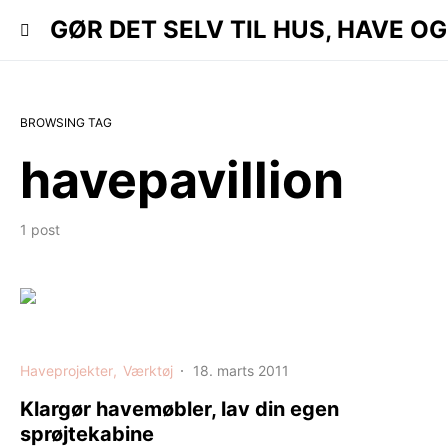
 HAVE OG KØKKEN..
GØR DET SELV TIL HUS, HAVE OG
BROWSING TAG
havepavillion
1 post
Haveprojekter
Værktøj
18. marts 2011
Klargør havemøbler, lav din egen
sprøjtekabine