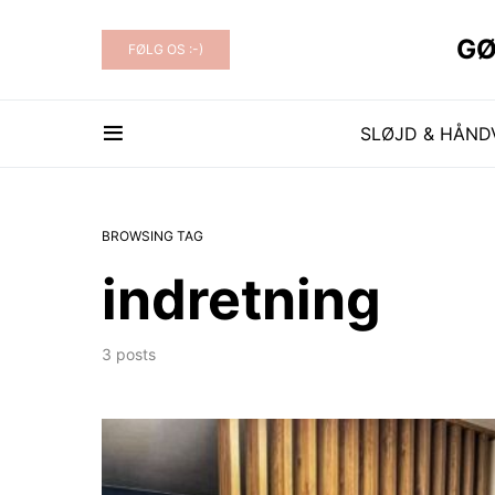
 HAVE OG KØKKEN..
GØ
FØLG OS :-)
SLØJD & HÅN
BROWSING TAG
indretning
3 posts