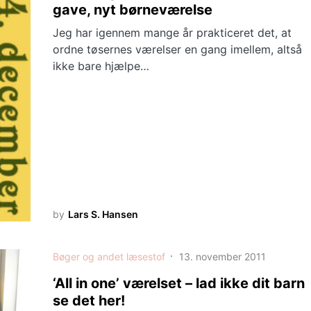
gave, nyt børneværelse
Jeg har igennem mange år prakticeret det, at
ordne tøsernes værelser en gang imellem, altså
ikke bare hjælpe…
by
Lars S. Hansen
Bøger og andet læsestof
13. november 2011
‘All in one’ værelset – lad ikke dit barn
se det her!