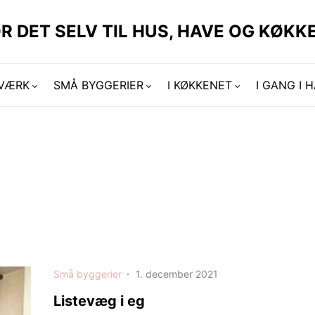
R DET SELV TIL HUS, HAVE OG KØKKE
DVÆRK
SMÅ BYGGERIER
I KØKKENET
I GANG I 
Små byggerier
1. december 2021
Listevæg i eg