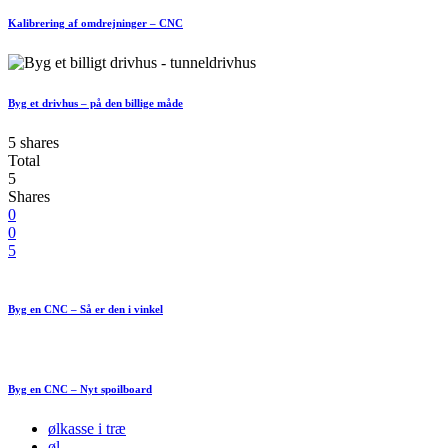
Kalibrering af omdrejninger – CNC
Byg et drivhus – på den billige måde
5 shares
Total
5
Shares
0
0
5
Byg en CNC – Så er den i vinkel
Byg en CNC – Nyt spoilboard
ølkasse i træ
øl