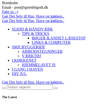
Bornholm
Email - post@goerdetgodt.dk
Følg os :-)
Gør Det Selv til Hus, Have og køkken..
Gør Det Selv til Hus, Have og køkken..
SLØJD & HÅNDVÆRK
TIPS & TRICKS
BØGER & ANDET LÆSESTOF
LINKS & COMPUTER
SMÅ BYGGERIER
ARBEJDSTEGNINGER
VÆRKTØJ
I KØKKENET
HJEMMELAVET IS
I GANG I HAVEN
DIY JUL
Gør Det Selv til Hus, Have og køkken..
The Latest