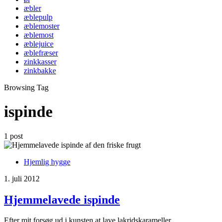
æbler
æblepulp
æblemoster
æblemost
æblejuice
æblefræser
zinkkasser
zinkbakke
Browsing Tag
ispinde
1 post
Hjemlig hygge
1. juli 2012
Hjemmelavede ispinde
Efter mit forsøg ud i kunsten at lave lakridskarameller,