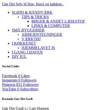
Gør Det Selv til Hus, Have og køkken..
SLØJD & HÅNDVÆRK
TIPS & TRICKS
BØGER & ANDET LÆSESTOF
LINKS & COMPUTER
SMÅ BYGGERIER
ARBEJDSTEGNINGER
VÆRKTØJ
I KØKKENET
HJEMMELAVET IS
I GANG I HAVEN
DIY JUL
Social Links
Facebook
0
Likes
Instagram
0
Followers
Pinterest
831
Followers
YouTube
0
Subscribers
Kontakt Gør Det Godt
Gør Det Godt v./ Lars Hansen