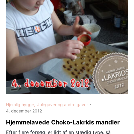
Hjemlig hygge
Julegaver og andre gaver
4. december 2012
Hjemmelavede Choko-Lakrids mandler
Efter flere forsøg, er lidt af en stædig type, så