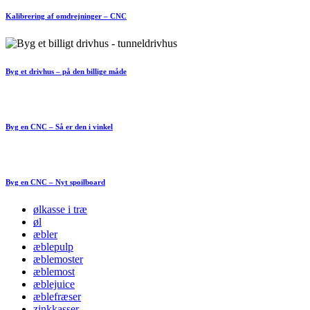
Kalibrering af omdrejninger – CNC
Byg et drivhus – på den billige måde
Byg en CNC – Så er den i vinkel
Byg en CNC – Nyt spoilboard
ølkasse i træ
øl
æbler
æblepulp
æblemoster
æblemost
æblejuice
æblefræser
zinkkasser