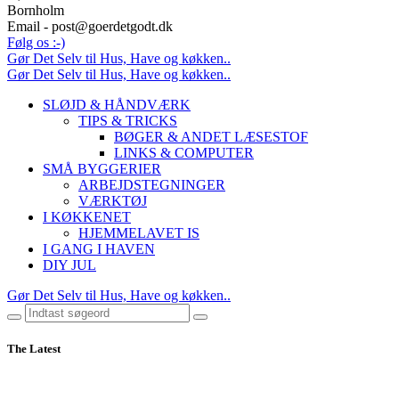
Bornholm
Email - post@goerdetgodt.dk
Følg os :-)
Gør Det Selv til Hus, Have og køkken..
Gør Det Selv til Hus, Have og køkken..
SLØJD & HÅNDVÆRK
TIPS & TRICKS
BØGER & ANDET LÆSESTOF
LINKS & COMPUTER
SMÅ BYGGERIER
ARBEJDSTEGNINGER
VÆRKTØJ
I KØKKENET
HJEMMELAVET IS
I GANG I HAVEN
DIY JUL
Gør Det Selv til Hus, Have og køkken..
The Latest