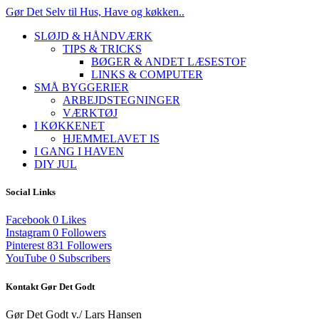
Gør Det Selv til Hus, Have og køkken..
SLØJD & HÅNDVÆRK
TIPS & TRICKS
BØGER & ANDET LÆSESTOF
LINKS & COMPUTER
SMÅ BYGGERIER
ARBEJDSTEGNINGER
VÆRKTØJ
I KØKKENET
HJEMMELAVET IS
I GANG I HAVEN
DIY JUL
Social Links
Facebook
0
Likes
Instagram
0
Followers
Pinterest
831
Followers
YouTube
0
Subscribers
Kontakt Gør Det Godt
Gør Det Godt v./ Lars Hansen