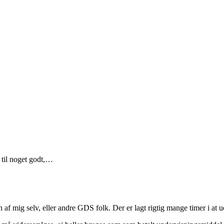
s til noget godt,…
f mig selv, eller andre GDS folk. Der er lagt rigtig mange timer i at ud