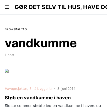
 HAVE OG KØKKEN..
GØR DET SELV TIL HUS, HAVE O
BROWSING TAG
vandkumme
1 post
Haveprojekter
Små byggerier
3. juni 2014
Støb en vandkumme i haven
Sidste sommer støbte jeg en vandkumme i haven, og