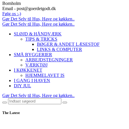
Bornholm
Email - post@goerdetgodt.dk
Følg os :-)
Gør Det Selv til Hus, Have og køkken..
Gør Det Selv til Hus, Have og køkken..
SLØJD & HÅNDVÆRK
TIPS & TRICKS
BØGER & ANDET LÆSESTOF
LINKS & COMPUTER
SMÅ BYGGERIER
ARBEJDSTEGNINGER
VÆRKTØJ
I KØKKENET
HJEMMELAVET IS
I GANG I HAVEN
DIY JUL
Gør Det Selv til Hus, Have og køkken..
The Latest