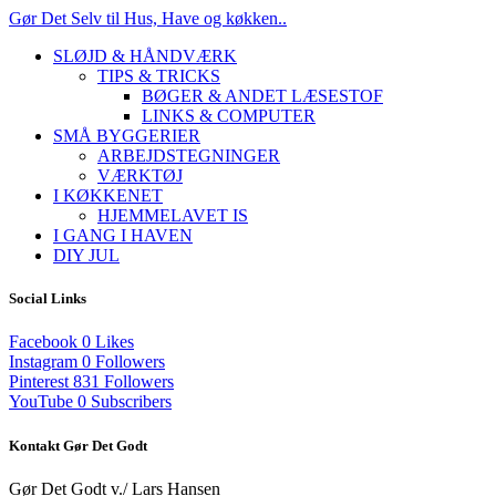
Gør Det Selv til Hus, Have og køkken..
SLØJD & HÅNDVÆRK
TIPS & TRICKS
BØGER & ANDET LÆSESTOF
LINKS & COMPUTER
SMÅ BYGGERIER
ARBEJDSTEGNINGER
VÆRKTØJ
I KØKKENET
HJEMMELAVET IS
I GANG I HAVEN
DIY JUL
Social Links
Facebook
0
Likes
Instagram
0
Followers
Pinterest
831
Followers
YouTube
0
Subscribers
Kontakt Gør Det Godt
Gør Det Godt v./ Lars Hansen