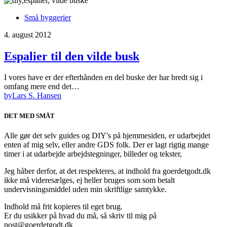
Små byggerier
4. august 2012
Espalier til den vilde busk
I vores have er der efterhånden en del buske der har bredt sig i
omfang mere end det…
by
Lars S. Hansen
DET MED SMÅT
Alle gør det selv guides og DIY's på hjemmesiden, er udarbejdet
enten af mig selv, eller andre GDS folk. Der er lagt rigtig mange
timer i at udarbejde arbejdstegninger, billeder og tekster,
Jeg håber derfor, at det respekteres, at indhold fra goerdetgodt.dk
ikke må videresælges, ej heller bruges som som betalt
undervisningsmiddel uden min skriftlige samtykke.
Indhold må frit kopieres til eget brug.
Er du usikker på hvad du må, så skriv til mig på
post@goerdetgodt.dk