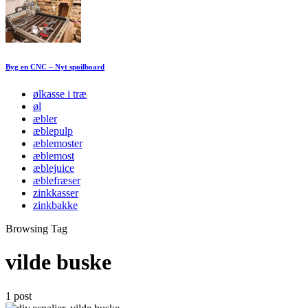
Byg en CNC – Nyt spoilboard
ølkasse i træ
øl
æbler
æblepulp
æblemoster
æblemost
æblejuice
æblefræser
zinkkasser
zinkbakke
Browsing Tag
vilde buske
1 post