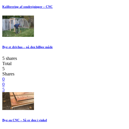
Kalibrering af omdrejninger – CNC
Byg et drivhus – på den billige måde
5 shares
Total
5
Shares
0
0
5
Byg en CNC – Så er den i vinkel