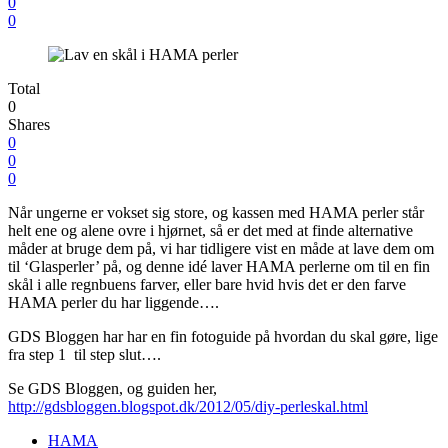
0
0
Total
0
Shares
0
0
0
Når ungerne er vokset sig store, og kassen med HAMA perler står
helt ene og alene ovre i hjørnet, så er det med at finde alternative
måder at bruge dem på, vi har tidligere vist en måde at lave dem om
til ‘Glasperler’ på, og denne idé laver HAMA perlerne om til en fin
skål i alle regnbuens farver, eller bare hvid hvis det er den farve
HAMA perler du har liggende….
GDS Bloggen har har en fin fotoguide på hvordan du skal gøre, lige
fra step 1 til step slut….
Se GDS Bloggen, og guiden her,
http://gdsbloggen.blogspot.dk/2012/05/diy-perleskal.html
HAMA