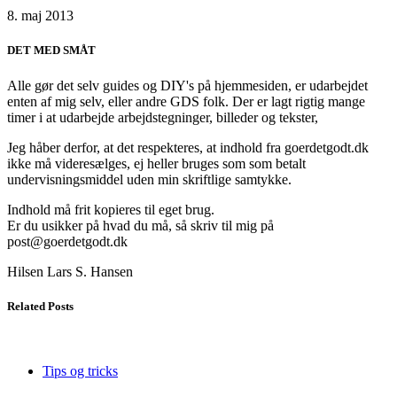
8. maj 2013
DET MED SMÅT
Alle gør det selv guides og DIY's på hjemmesiden, er udarbejdet
enten af mig selv, eller andre GDS folk. Der er lagt rigtig mange
timer i at udarbejde arbejdstegninger, billeder og tekster,
Jeg håber derfor, at det respekteres, at indhold fra goerdetgodt.dk
ikke må videresælges, ej heller bruges som som betalt
undervisningsmiddel uden min skriftlige samtykke.
Indhold må frit kopieres til eget brug.
Er du usikker på hvad du må, så skriv til mig på
post@goerdetgodt.dk
Hilsen Lars S. Hansen
Related Posts
Tips og tricks