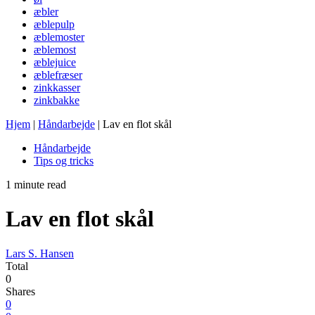
æbler
æblepulp
æblemoster
æblemost
æblejuice
æblefræser
zinkkasser
zinkbakke
Hjem
|
Håndarbejde
|
Lav en flot skål
Håndarbejde
Tips og tricks
1 minute read
Lav en flot skål
Lars S. Hansen
Total
0
Shares
0