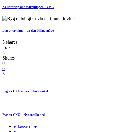
Kalibrering af omdrejninger – CNC
Byg et drivhus – på den billige måde
5 shares
Total
5
Shares
0
0
5
Byg en CNC – Så er den i vinkel
Byg en CNC – Nyt spoilboard
ølkasse i træ
øl