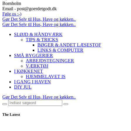
Bornholm
Email - post@goerdetgodt.dk
Følg os :-)
Gør Det Selv til Hus, Have og køkken..
Gør Det Selv til Hus, Have og køkken..
SLØJD & HÅNDVÆRK
TIPS & TRICKS
BØGER & ANDET LÆSESTOF
LINKS & COMPUTER
SMÅ BYGGERIER
ARBEJDSTEGNINGER
VÆRKTØJ
I KØKKENET
HJEMMELAVET IS
I GANG I HAVEN
DIY JUL
Gør Det Selv til Hus, Have og køkken..
The Latest