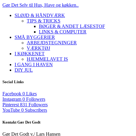
Gør Det Selv til Hus, Have og køkken..
SLØJD & HÅNDVÆRK
TIPS & TRICKS
BØGER & ANDET LÆSESTOF
LINKS & COMPUTER
SMÅ BYGGERIER
ARBEJDSTEGNINGER
VÆRKTØJ
I KØKKENET
HJEMMELAVET IS
I GANG I HAVEN
DIY JUL
Social Links
Facebook
0
Likes
Instagram
0
Followers
Pinterest
831
Followers
YouTube
0
Subscribers
Kontakt Gør Det Godt
Gør Det Godt v./ Lars Hansen