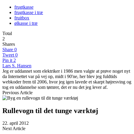
frugtkasse
frugtkasse i træ
fruitbox
ølkasse i træ
Total
2
Shares
Share
0
Tweet
0
Pin it
2
Lars S. Hansen
Jeg er uddannet som elektriker i 1986 men valgte at prøve noget nyt
da Internettet var på vej op, midt i 90'ne, her blev jeg fuldtids
webkoder frem til 2006, hvor jeg igen lavede et skarpt højresving og
tog en uddannelse som tømrer, det er nu det jeg lever af.
Previous Article
Rullevogn til det tunge værktøj
22. april 2012
Next Article