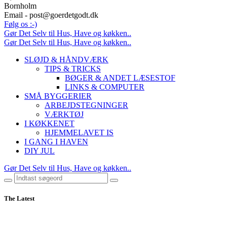
Bornholm
Email - post@goerdetgodt.dk
Følg os :-)
Gør Det Selv til Hus, Have og køkken..
Gør Det Selv til Hus, Have og køkken..
SLØJD & HÅNDVÆRK
TIPS & TRICKS
BØGER & ANDET LÆSESTOF
LINKS & COMPUTER
SMÅ BYGGERIER
ARBEJDSTEGNINGER
VÆRKTØJ
I KØKKENET
HJEMMELAVET IS
I GANG I HAVEN
DIY JUL
Gør Det Selv til Hus, Have og køkken..
The Latest