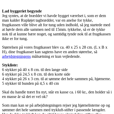
Lad byggeriet begynde
Jeg syntes, at de brædder vi havde bygget værelset i, som er dem
man kalder Rupløjet tagbrædder, var en anelse for tykke,
frugtkassen ville blive alt for tung uden indhold, så jeg startede med
at høvle dem alle sammen ned til 15mm. tykkelse, så er de tykke
nok til at kunne bære noget, og samtidig tynde nok til at frugtkassen
ikke er for tung.
Størrelsen på vores frugtkasser blev ca. 40 x 25 x 28 cm. (L x B x
H), dine frugtkasser kan sagtens have en anden størrelse, så
arbejdstegningens
målsætning er kun vejledende.
Stykliste:
6 stykker på 40 x 8 cm. til den lange side
6 stykker på 24,5 x 8 cm. til den korte side
4 stykker på 26 x 3 cm. til at sømme det hele sammen på, hjørnerne.
5 stykker til bunden på 4,5 x 40 cm
Skal du handle træet fra nyt, står en kasse ca. i 60 kr., den holder så i
en masse år så det er vel ok?
Som man kan se på arbejdstegningen rejser jeg hjørnelisterne op og
sømmer det hele sammen med trykluft-stifter i passende længder.