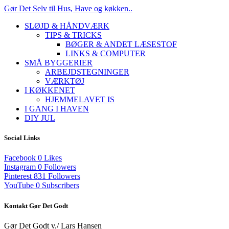
Gør Det Selv til Hus, Have og køkken..
SLØJD & HÅNDVÆRK
TIPS & TRICKS
BØGER & ANDET LÆSESTOF
LINKS & COMPUTER
SMÅ BYGGERIER
ARBEJDSTEGNINGER
VÆRKTØJ
I KØKKENET
HJEMMELAVET IS
I GANG I HAVEN
DIY JUL
Social Links
Facebook
0
Likes
Instagram
0
Followers
Pinterest
831
Followers
YouTube
0
Subscribers
Kontakt Gør Det Godt
Gør Det Godt v./ Lars Hansen