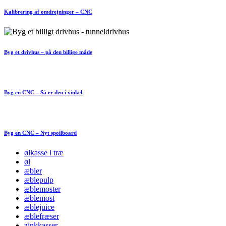
Kalibrering af omdrejninger – CNC
Byg et drivhus – på den billige måde
Byg en CNC – Så er den i vinkel
Byg en CNC – Nyt spoilboard
ølkasse i træ
øl
æbler
æblepulp
æblemoster
æblemost
æblejuice
æblefræser
zinkkasser