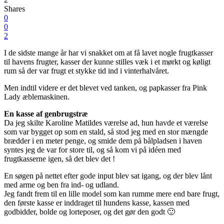
Shares
0
0
2
I de sidste mange år har vi snakket om at få lavet nogle frugtkasser
til havens frugter, kasser der kunne stilles væk i et mørkt og køligt
rum så der var frugt et stykke tid ind i vinterhalvåret.
Men indtil videre er det blevet ved tanken, og papkasser fra Pink
Lady æblemaskinen.
En kasse af genbrugstræ
Da jeg skilte Karoline Matildes værelse ad, hun havde et værelse
som var bygget op som en stald, så stod jeg med en stor mængde
brædder i en meter penge, og smide dem på bålpladsen i haven
syntes jeg de var for store til, og så kom vi på idéen med
frugtkasserne igen, så det blev det !
En søgen på nettet efter gode input blev sat igang, og der blev lånt
med arme og ben fra ind- og udland.
Jeg fandt frem til en lille model som kan rumme mere end bare frugt,
den første kasse er inddraget til hundens kasse, kassen med
godbidder, bolde og lorteposer, og det gør den godt 🙂