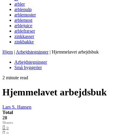
æbler
æblepulp
æblemoster
æblemost
æblejuice
æblefræser
zinkkasser
zinkbakke
Hjem
|
Arbejdstegninger
|
Hjemmelavet arbejdsbuk
Arbejdstegninger
Små byggerier
2 minute read
Hjemmelavet arbejdsbuk
Lars S. Hansen
Total
28
Shares
0
0