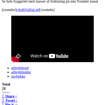
Se hele byggeriet med masser af forklaring på min Youtube kanal
[youtube]
vSp8QoHuLg0
[/youtube]
arbejdsbord
arbejdsbukke
savbukke
Total
28
Shares
Share
0
Tweet
0
Pin it
28