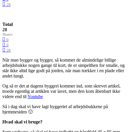
28
Total
28
Shares
0
0
28
Når man bygger og bygger, så kommer de almindelige billige
arbejdsbukke nogen gange til kort, de er simpelthen for smalle, og
står ikke altid lige godt på jorden, når man trækker i en plade eller
andet tungt.
Og så er det at dagens byggeri kommer ind, som skrevet artikel,
troede egentlig at artiklen var lavet, men den kom åbenbart ikke
videre end til
Youtube
Så i dag skal vi have lagt byggeriet af arbejdsbukkene på
hjemmesiden 🙂
Hvad skal vi bruge?
Som sædvane, så skal vi have indkøbt en håndfuld 45 x 95 mm.