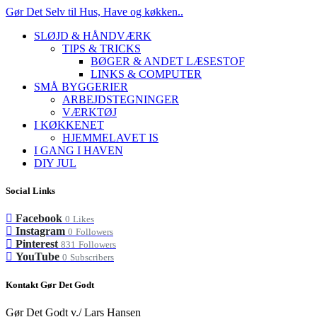
Gør Det Selv til Hus, Have og køkken..
SLØJD & HÅNDVÆRK
TIPS & TRICKS
BØGER & ANDET LÆSESTOF
LINKS & COMPUTER
SMÅ BYGGERIER
ARBEJDSTEGNINGER
VÆRKTØJ
I KØKKENET
HJEMMELAVET IS
I GANG I HAVEN
DIY JUL
Social Links
Facebook
0
Likes
Instagram
0
Followers
Pinterest
831
Followers
YouTube
0
Subscribers
Kontakt Gør Det Godt
Gør Det Godt v./ Lars Hansen