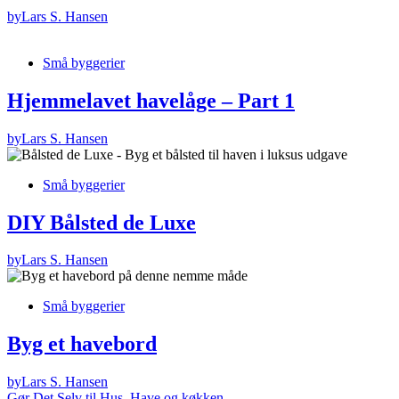
by
Lars S. Hansen
Små byggerier
Hjemmelavet havelåge – Part 1
by
Lars S. Hansen
Små byggerier
DIY Bålsted de Luxe
by
Lars S. Hansen
Små byggerier
Byg et havebord
by
Lars S. Hansen
Gør Det Selv til Hus, Have og køkken..