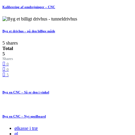
Kalibrering af omdrejninger – CNC
Byg et drivhus – på den billige måde
5 shares
Total
5
Shares
0
0
5
Byg en CNC – Så er den i vinkel
Byg en CNC – Nyt spoilboard
ølkasse i træ
øl