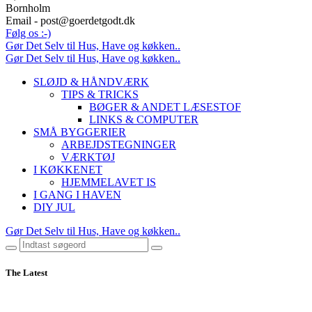
Bornholm
Email - post@goerdetgodt.dk
Følg os :-)
Gør Det Selv til Hus, Have og køkken..
Gør Det Selv til Hus, Have og køkken..
SLØJD & HÅNDVÆRK
TIPS & TRICKS
BØGER & ANDET LÆSESTOF
LINKS & COMPUTER
SMÅ BYGGERIER
ARBEJDSTEGNINGER
VÆRKTØJ
I KØKKENET
HJEMMELAVET IS
I GANG I HAVEN
DIY JUL
Gør Det Selv til Hus, Have og køkken..
The Latest