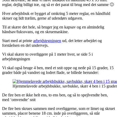
reglar, dejlig billigt træ, og så er det parat til brug med det samme 🙂
Hver arbejdsbuk er bygget af omkring 5 meter reglar, en håndfuld
skruer og lidt trælim, gerne af udendørs udgaven.
Til at skære det hele, så bruger jeg en kapsav og en almindelig
håndsav/fukssvans, og en skruemaskine.
Start med at printe
arbejdstegningen
ud, det letter arbejdet og
forståelsen en del undervejs.
Vi skal skære to overliggere på 1 meter hver, se side 5 i
arbejdstegningen
Vi skal også bruge 4 ben, med et snit oppe og nede på 15 grader, 15
grader både på vandret og lodret flade, se billede herunder:
Hjemmelavede arbejdsbukke, savbukke, skær 4 ben i 15 graders
De fire ben er ikke helt ens, to ens ben, og så to spejlvendte ben,
med ‘omvendte’ snit
De fire ben skrues sammen med overliggerne, som er limet og skruet
sammen, placer benene 18 cm. inde på overliggeren, så står