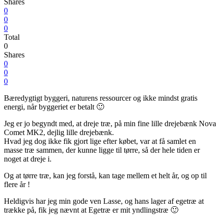
Shares
0
0
0
Total
0
Shares
0
0
0
Bæredygtigt byggeri, naturens ressourcer og ikke mindst gratis
energi, når byggeriet er betalt 🙂
Jeg er jo begyndt med, at dreje træ, på min fine lille drejebænk Nova
Comet MK2, dejlig lille drejebænk.
Hvad jeg dog ikke fik gjort lige efter købet, var at få samlet en
masse træ sammen, der kunne ligge til tørre, så der hele tiden er
noget at dreje i.
Og at tørre træ, kan jeg forstå, kan tage mellem et helt år, og op til
flere år !
Heldigvis har jeg min gode ven Lasse, og hans lager af egetræ at
trække på, fik jeg nævnt at Egetræ er mit yndlingstræ 🙂