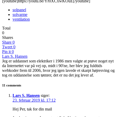
[youtube]https://youtu.be/Yr0XCxwKOuE[/youtube]
solpanel
solvarme
ventilation
Total
0
Shares
Share
0
Tweet
0
Pin it
0
Lars S. Hansen
Jeg er uddannet som elektriker i 1986 men valgte at prøve noget nyt
da Internettet var på vej op, midt i 90'ne, her blev jeg fuldtids
webkoder frem til 2006, hvor jeg igen lavede et skarpt højresving og
tog en uddannelse som tømrer, det er nu det jeg lever af.
11 comments
Lars S. Hansen
siger:
23. februar 2019 kl. 17:12
Hej Per, tak for din mail