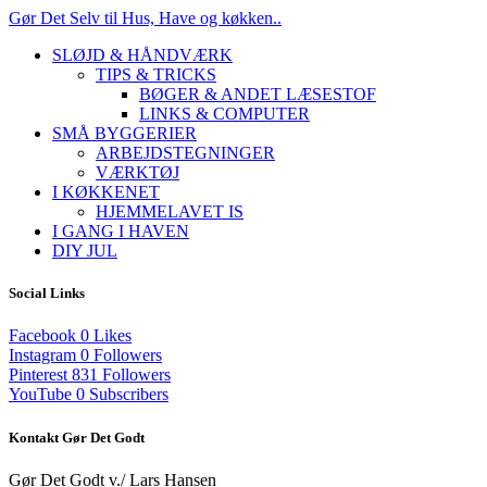
Gør Det Selv til Hus, Have og køkken..
SLØJD & HÅNDVÆRK
TIPS & TRICKS
BØGER & ANDET LÆSESTOF
LINKS & COMPUTER
SMÅ BYGGERIER
ARBEJDSTEGNINGER
VÆRKTØJ
I KØKKENET
HJEMMELAVET IS
I GANG I HAVEN
DIY JUL
Social Links
Facebook
0
Likes
Instagram
0
Followers
Pinterest
831
Followers
YouTube
0
Subscribers
Kontakt Gør Det Godt
Gør Det Godt v./ Lars Hansen