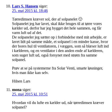
Lars S. Hansen
siger:
25. maj 2015 kl. 18:46
Tørredimsen kræver sol, der af solpanelet 🙂
Solpanelet jeg har lavet, skal ikke bruges til at tørre vores
kælder ud, derfor har jeg bygget det hele sammen, og får
varm luft ud af det.
De solpaneler jeg sætter op i forbindelse med mit arbejde, er
lavet lidt på samme måde, et solpanel i en mindre kasse, hvor
der bores hul til ventilatoren, i væggen, som så blæser luft ind
i kælderen, og en ventilator i den anden ende af kælderen,
som suger luft ud, også forsynet med strøm fra samme
solpanel.
Prøv at se på systemerne fra Solar Venti, smarte løsninger,
hvis man ikke kan selv.
Hilsen Lars
mona
siger:
25. maj 2015 kl. 10:51
Hvordan vil du lufte en kælder ud, når tørredimsen kræver
solpanel?