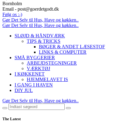
Bornholm
Email - post@goerdetgodt.dk
Følg os :-)
Gør Det Selv til Hus, Have og køkken..
Gør Det Selv til Hus, Have og køkken..
SLØJD & HÅNDVÆRK
TIPS & TRICKS
BØGER & ANDET LÆSESTOF
LINKS & COMPUTER
SMÅ BYGGERIER
ARBEJDSTEGNINGER
VÆRKTØJ
I KØKKENET
HJEMMELAVET IS
I GANG I HAVEN
DIY JUL
Gør Det Selv til Hus, Have og køkken..
The Latest