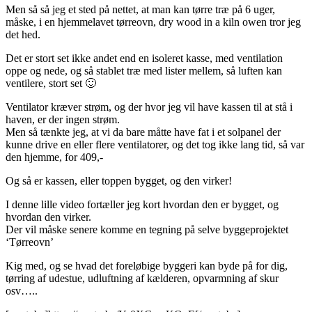
Men så så jeg et sted på nettet, at man kan tørre træ på 6 uger,
måske, i en hjemmelavet tørreovn, dry wood in a kiln owen tror jeg
det hed.
Det er stort set ikke andet end en isoleret kasse, med ventilation
oppe og nede, og så stablet træ med lister mellem, så luften kan
ventilere, stort set 🙂
Ventilator kræver strøm, og der hvor jeg vil have kassen til at stå i
haven, er der ingen strøm.
Men så tænkte jeg, at vi da bare måtte have fat i et solpanel der
kunne drive en eller flere ventilatorer, og det tog ikke lang tid, så var
den hjemme, for 409,-
Og så er kassen, eller toppen bygget, og den virker!
I denne lille video fortæller jeg kort hvordan den er bygget, og
hvordan den virker.
Der vil måske senere komme en tegning på selve byggeprojektet
‘Tørreovn’
Kig med, og se hvad det foreløbige byggeri kan byde på for dig,
tørring af udestue, udluftning af kælderen, opvarmning af skur
osv…..