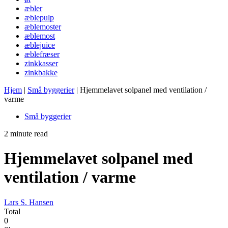
æbler
æblepulp
æblemoster
æblemost
æblejuice
æblefræser
zinkkasser
zinkbakke
Hjem
|
Små byggerier
|
Hjemmelavet solpanel med ventilation /
varme
Små byggerier
2 minute read
Hjemmelavet solpanel med
ventilation / varme
Lars S. Hansen
Total
0