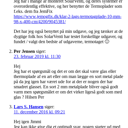
Jeg har i mange år monteret SolarVenti, og deres systemer er
overordentlig effektive, og her benytter de Termoplader som
f.eks. dem fra JemFix
https://www.jemogfix.dk/klar-2-lags-termotagplade-10-mm-
98-x-400-cm/4200/9045381/
Det har jeg også benyttet på min udgave, og jeg tænker at de
dygtige folk hos SolarVenti har testet forskellige udgaver, og
fundet / valgt den bedste af udgaverne, termotaget 🙂
Per Jensen
siger:
23. februar 2019 kl. 11:30
Hej
Jeg har et spørgsmål og det er om det skal være glas eller
thermoplade af en art eller om man lægge en sort metal plade
på da jeg igen har været ude for at der er nogen der har
smadret glasset. En sort 2 mm metalplade bliver også godt
varm men spørgsmålet er om det virker ligeså godt som med
glas ? Hilsen Per
Lars S. Hansen
siger:
11. december 2016 kl. 09:21
Hej igen Jimmi
Jeg kan ikke give dig et optimalt svar, nogen starter ud med