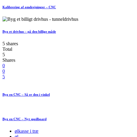
Kalibrering af omdrejninger – CNC
Byg et drivhus – på den billige måde
5 shares
Total
5
Shares
0
0
5
Byg en CNC – Så er den i vinkel
Byg en CNC – Nyt spoilboard
ølkasse i træ
øl