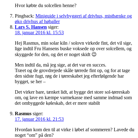
Hvor købte du solcellen henne?
Pingback:
Miniguide i selvbyggeri af drivhus, mistbænke og
øko drivhus af høballer
Lars S. Hansen
siger:
18. januar 2016 kl. 15:53
Hej Rasmus, min solar kiln / solovn virkede fint, det vil sige,
lige indtil Fru Hansens buske voksede op over solcellem, og
skyggede for den, og det er noget skidt 😉
Men indtil da, må jeg sige, at det var en succes.
Træet og de grovdrejede skåle tørrede fint op, og for at tage
den sidste fugt, røg de i tørreskabet jeg efterfølgende har
bygget, se her –
Det virker bare, tænket lidt, at bygge det store sol-tørreskab
om, og lave en kæmpe varmekasse med samme indmad som
det ombyggede køleskab, det er mere stabilt
Rasmus
siger:
17. januar 2016 kl. 21:53
Hvordan kom den til at virke i løbet af sommeren? Lavede du
noget “om” på den?