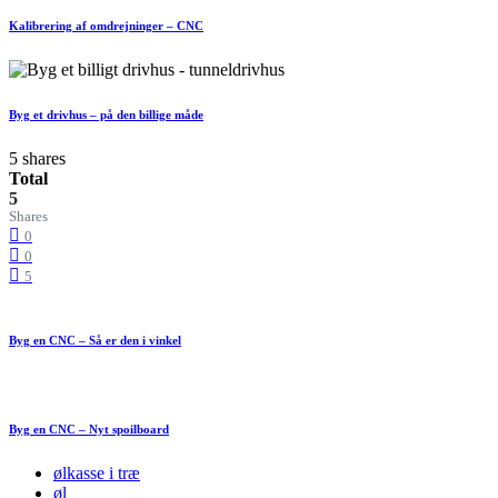
Kalibrering af omdrejninger – CNC
Byg et drivhus – på den billige måde
5 shares
Total
5
Shares
0
0
5
Byg en CNC – Så er den i vinkel
Byg en CNC – Nyt spoilboard
ølkasse i træ
øl