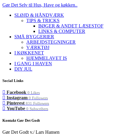
Gør Det Selv til Hus, Have og køkken..
SLØJD & HÅNDVÆRK
TIPS & TRICKS
BØGER & ANDET LÆSESTOF
LINKS & COMPUTER
SMÅ BYGGERIER
ARBEJDSTEGNINGER
VÆRKTØJ
I KØKKENET
HJEMMELAVET IS
I GANG I HAVEN
DIY JUL
Social Links
Facebook
0
Likes
Instagram
0
Followers
Pinterest
831
Followers
YouTube
0
Subscribers
Kontakt Gør Det Godt
Gør Det Godt v./ Lars Hansen