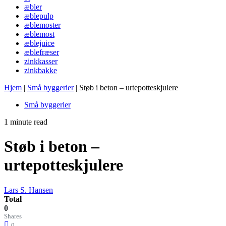
æbler
æblepulp
æblemoster
æblemost
æblejuice
æblefræser
zinkkasser
zinkbakke
Hjem
|
Små byggerier
|
Støb i beton – urtepotteskjulere
Små byggerier
1 minute read
Støb i beton –
urtepotteskjulere
Lars S. Hansen
Total
0
Shares
0