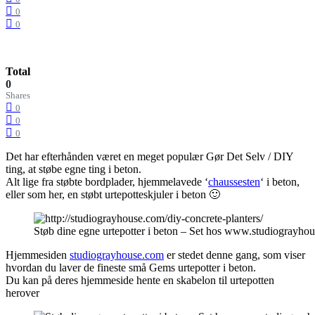
0
0
Total
0
Shares
0
0
0
Det har efterhånden været en meget populær Gør Det Selv / DIY
ting, at støbe egne ting i beton.
Alt lige fra støbte bordplader, hjemmelavede ‘
chaussesten
‘ i beton,
eller som her, en støbt urtepotteskjuler i beton 🙂
Støb dine egne urtepotter i beton – Set hos www.studiograyho
Hjemmesiden
studiograyhouse.com
er stedet denne gang, som viser
hvordan du laver de fineste små Gems urtepotter i beton.
Du kan på deres hjemmeside hente en skabelon til urtepotten
herover