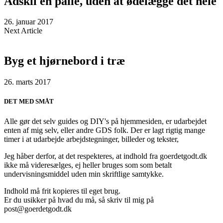
Adskil en palle, uden at ødelægge det hele
26. januar 2017
Next Article
Byg et hjørnebord i træ
26. marts 2017
DET MED SMÅT
Alle gør det selv guides og DIY's på hjemmesiden, er udarbejdet
enten af mig selv, eller andre GDS folk. Der er lagt rigtig mange
timer i at udarbejde arbejdstegninger, billeder og tekster,
Jeg håber derfor, at det respekteres, at indhold fra goerdetgodt.dk
ikke må videresælges, ej heller bruges som som betalt
undervisningsmiddel uden min skriftlige samtykke.
Indhold må frit kopieres til eget brug.
Er du usikker på hvad du må, så skriv til mig på
post@goerdetgodt.dk