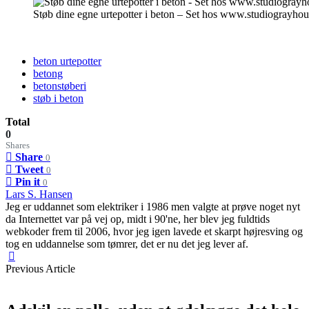
Støb dine egne urtepotter i beton – Set hos www.studiograyho
beton urtepotter
betong
betonstøberi
støb i beton
Total
0
Shares
Share
0
Tweet
0
Pin it
0
Lars S. Hansen
Jeg er uddannet som elektriker i 1986 men valgte at prøve noget nyt
da Internettet var på vej op, midt i 90'ne, her blev jeg fuldtids
webkoder frem til 2006, hvor jeg igen lavede et skarpt højresving og
tog en uddannelse som tømrer, det er nu det jeg lever af.
Previous Article