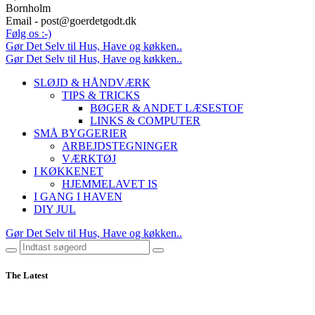
Bornholm
Email - post@goerdetgodt.dk
Følg os :-)
Gør Det Selv til Hus, Have og køkken..
Gør Det Selv til Hus, Have og køkken..
SLØJD & HÅNDVÆRK
TIPS & TRICKS
BØGER & ANDET LÆSESTOF
LINKS & COMPUTER
SMÅ BYGGERIER
ARBEJDSTEGNINGER
VÆRKTØJ
I KØKKENET
HJEMMELAVET IS
I GANG I HAVEN
DIY JUL
Gør Det Selv til Hus, Have og køkken..
The Latest