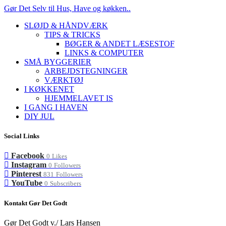
Gør Det Selv til Hus, Have og køkken..
SLØJD & HÅNDVÆRK
TIPS & TRICKS
BØGER & ANDET LÆSESTOF
LINKS & COMPUTER
SMÅ BYGGERIER
ARBEJDSTEGNINGER
VÆRKTØJ
I KØKKENET
HJEMMELAVET IS
I GANG I HAVEN
DIY JUL
Social Links
Facebook
0
Likes
Instagram
0
Followers
Pinterest
831
Followers
YouTube
0
Subscribers
Kontakt Gør Det Godt
Gør Det Godt v./ Lars Hansen