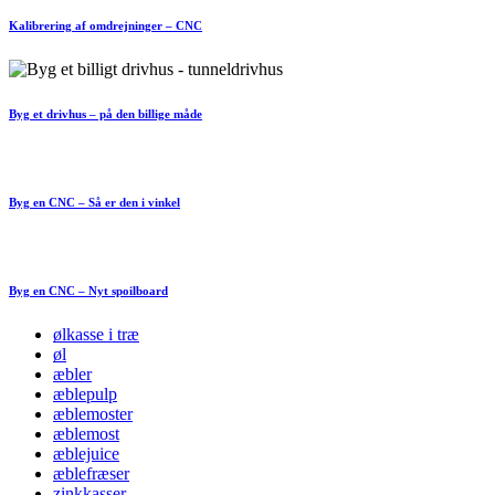
Kalibrering af omdrejninger – CNC
Byg et drivhus – på den billige måde
Byg en CNC – Så er den i vinkel
Byg en CNC – Nyt spoilboard
ølkasse i træ
øl
æbler
æblepulp
æblemoster
æblemost
æblejuice
æblefræser
zinkkasser