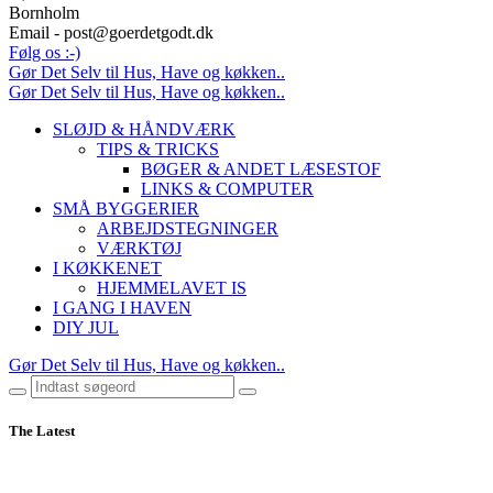
Bornholm
Email - post@goerdetgodt.dk
Følg os :-)
Gør Det Selv til Hus, Have og køkken..
Gør Det Selv til Hus, Have og køkken..
SLØJD & HÅNDVÆRK
TIPS & TRICKS
BØGER & ANDET LÆSESTOF
LINKS & COMPUTER
SMÅ BYGGERIER
ARBEJDSTEGNINGER
VÆRKTØJ
I KØKKENET
HJEMMELAVET IS
I GANG I HAVEN
DIY JUL
Gør Det Selv til Hus, Have og køkken..
The Latest