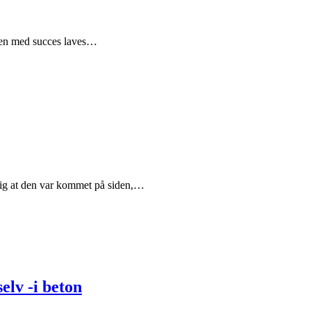
 den med succes laves…
lig at den var kommet på siden,…
elv -i beton