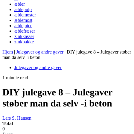
æbler
æblepulp
æblemoster
æblemost
æblejuice
æblefræser
zinkkasser
zinkbakke
Hjem
|
Julegaver og andre gaver
|
DIY julegave 8 – Julegaver støber
man da selv -i beton
Julegaver og andre gaver
1 minute read
DIY julegave 8 – Julegaver
støber man da selv -i beton
Lars S. Hansen
Total
0
Shares