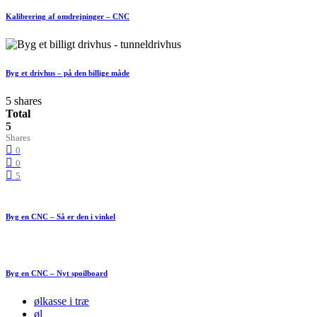
Kalibrering af omdrejninger – CNC
Byg et drivhus – på den billige måde
5 shares
Total
5
Shares
0
0
5
Byg en CNC – Så er den i vinkel
Byg en CNC – Nyt spoilboard
ølkasse i træ
øl