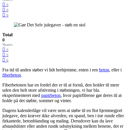
0
0
0
Total
0
Shares
0
0
0
Fra tid til anden støber vi lidt herhjemme, enten i ren
beton
, eller i
fiberbeton
.
Fiberbetonen har en fordel der er til at forstå, den holder til mere
uden den helt store afstivning i støbningen, vi har bla.
eksperimenteret med
papirbeton
, hvor papirfibrene gør deres til at
holde på det støbte, sommer og vinter.
Dagens kalenderlåge vil være nem at støbe til en flot hjemmegjort
julegave, den kræver ikke alverden, en spand, ben i træ runde eller
firkantede, betonblanding og maling. Derudover kan du lave
afstandslister eller anden rustik udsmykning mellem benene, det er