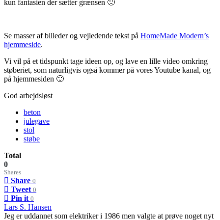
kun fantasien der sætter grænsen 🙂
Se masser af billeder og vejledende tekst på
HomeMade Modern’s
hjemmeside
.
Vi vil på et tidspunkt tage ideen op, og lave en lille video omkring
støberiet, som naturligvis også kommer på vores Youtube kanal, og
på hjemmesiden 🙂
God arbejdsløst
beton
julegave
stol
støbe
Total
0
Shares
Share
0
Tweet
0
Pin it
0
Lars S. Hansen
Jeg er uddannet som elektriker i 1986 men valgte at prøve noget nyt