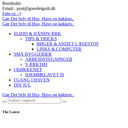
Bornholm
Email - post@goerdetgodt.dk
Følg os :-)
Gør Det Selv til Hus, Have og køkken..
Gør Det Selv til Hus, Have og køkken..
SLØJD & HÅNDVÆRK
TIPS & TRICKS
BØGER & ANDET LÆSESTOF
LINKS & COMPUTER
SMÅ BYGGERIER
ARBEJDSTEGNINGER
VÆRKTØJ
I KØKKENET
HJEMMELAVET IS
I GANG I HAVEN
DIY JUL
Gør Det Selv til Hus, Have og køkken..
The Latest