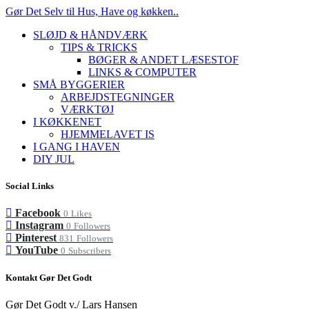
Gør Det Selv til Hus, Have og køkken..
SLØJD & HÅNDVÆRK
TIPS & TRICKS
BØGER & ANDET LÆSESTOF
LINKS & COMPUTER
SMÅ BYGGERIER
ARBEJDSTEGNINGER
VÆRKTØJ
I KØKKENET
HJEMMELAVET IS
I GANG I HAVEN
DIY JUL
Social Links
Facebook
0
Likes
Instagram
0
Followers
Pinterest
831
Followers
YouTube
0
Subscribers
Kontakt Gør Det Godt
Gør Det Godt v./ Lars Hansen