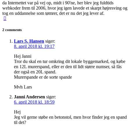
da Internettet var på vej op, midt i 90'ne, her blev jeg fuldtids
webkoder frem til 2006, hvor jeg igen lavede et skarpt højresving og
tog en uddannelse som tømrer, det er nu det jeg lever af.
2 comments
Lars S. Hansen
siger:
8. april 2018 kl. 19:17
Hej Janni
Tror du skal en tur omkring dit lokale byggemarked, og købe
en 12L murerspand, eller er den til lidt større numser, så fås
der også en 20L spand.
Murerspande er de sorte spande
Mvh Lars
Janni Andersen
siger:
6. april 2018 kl. 18:59
Hej
Jeg vil gerne støbe en betonstol, men hvor finder jeg en spand
til det?