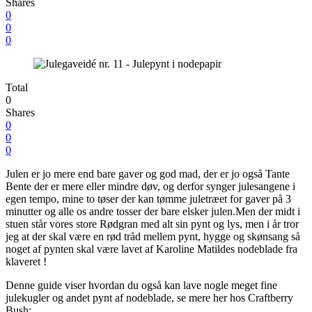
Shares
0
0
0
Total
0
Shares
0
0
0
Julen er jo mere end bare gaver og god mad, der er jo også Tante
Bente der er mere eller mindre døv, og derfor synger julesangene i
egen tempo, mine to tøser der kan tømme juletræet for gaver på 3
minutter og alle os andre tosser der bare elsker julen.Men der midt i
stuen står vores store Rødgran med alt sin pynt og lys, men i år tror
jeg at der skal være en rød tråd mellem pynt, hygge og skønsang så
noget af pynten skal være lavet af Karoline Matildes nodeblade fra
klaveret !
Denne guide viser hvordan du også kan lave nogle meget fine
julekugler og andet pynt af nodeblade, se mere her hos Craftberry
Bush: