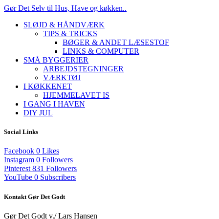
Gør Det Selv til Hus, Have og køkken..
SLØJD & HÅNDVÆRK
TIPS & TRICKS
BØGER & ANDET LÆSESTOF
LINKS & COMPUTER
SMÅ BYGGERIER
ARBEJDSTEGNINGER
VÆRKTØJ
I KØKKENET
HJEMMELAVET IS
I GANG I HAVEN
DIY JUL
Social Links
Facebook
0
Likes
Instagram
0
Followers
Pinterest
831
Followers
YouTube
0
Subscribers
Kontakt Gør Det Godt
Gør Det Godt v./ Lars Hansen