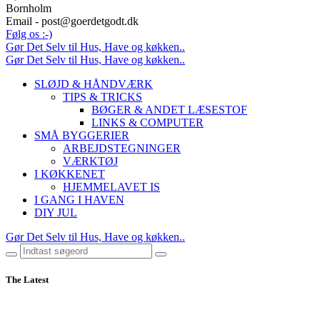
Bornholm
Email - post@goerdetgodt.dk
Følg os :-)
Gør Det Selv til Hus, Have og køkken..
Gør Det Selv til Hus, Have og køkken..
SLØJD & HÅNDVÆRK
TIPS & TRICKS
BØGER & ANDET LÆSESTOF
LINKS & COMPUTER
SMÅ BYGGERIER
ARBEJDSTEGNINGER
VÆRKTØJ
I KØKKENET
HJEMMELAVET IS
I GANG I HAVEN
DIY JUL
Gør Det Selv til Hus, Have og køkken..
The Latest