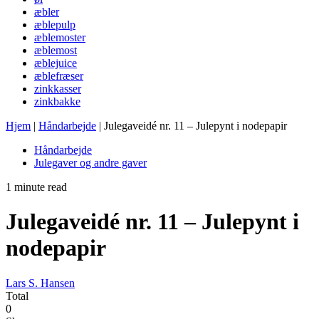
æbler
æblepulp
æblemoster
æblemost
æblejuice
æblefræser
zinkkasser
zinkbakke
Hjem
|
Håndarbejde
|
Julegaveidé nr. 11 – Julepynt i nodepapir
Håndarbejde
Julegaver og andre gaver
1 minute read
Julegaveidé nr. 11 – Julepynt i
nodepapir
Lars S. Hansen
Total
0