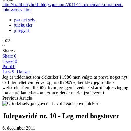
http://craftberrybush.blogspot.com/2011/11/homemade-ornament-
mini-series.html
gør det selv
julekugler
julepynt
Total
0
Shares
Share
0
Tweet
0
Pin it
0
Lars S. Hansen
Jeg er uddannet som elektriker i 1986 men valgte at prøve noget nyt
da Internettet var på vej op, midt i 90'ne, her blev jeg fuldtids
webkoder frem til 2006, hvor jeg igen lavede et skarpt højresving og
tog en uddannelse som tømrer, det er nu det jeg lever af.
Previous Article
Julegaveidé nr. 10 - Leg med bogstaver
6. december 2011