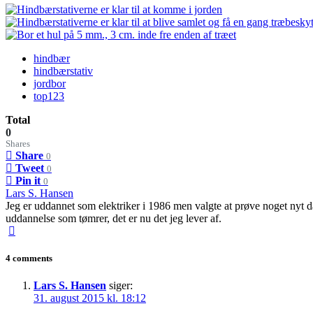
hindbær
hindbærstativ
jordbor
top123
Total
0
Shares
Share
0
Tweet
0
Pin it
0
Lars S. Hansen
Jeg er uddannet som elektriker i 1986 men valgte at prøve noget nyt da 
uddannelse som tømrer, det er nu det jeg lever af.
4 comments
Lars S. Hansen
siger:
31. august 2015 kl. 18:12