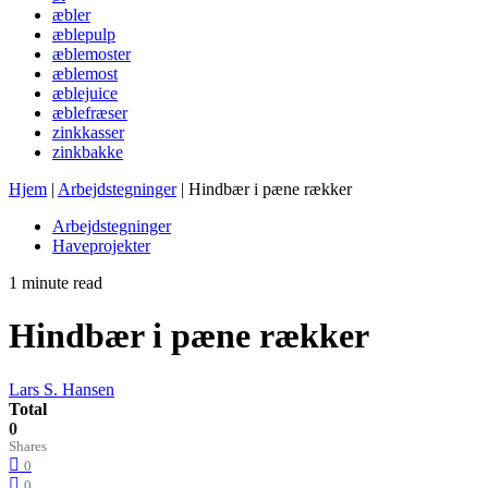
æbler
æblepulp
æblemoster
æblemost
æblejuice
æblefræser
zinkkasser
zinkbakke
Hjem
|
Arbejdstegninger
|
Hindbær i pæne rækker
Arbejdstegninger
Haveprojekter
1 minute read
Hindbær i pæne rækker
Lars S. Hansen
Total
0
Shares
0
0