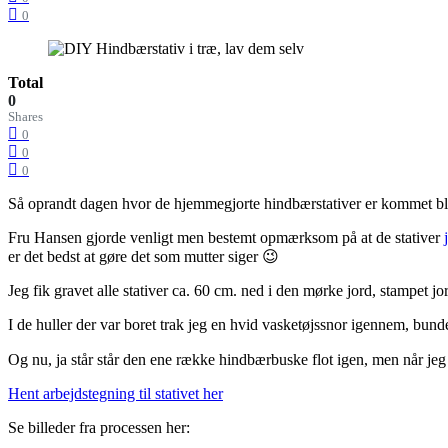
0
Total
0
Shares
0
0
0
Så oprandt dagen hvor de hjemmegjorte hindbærstativer er kommet bl
Fru Hansen gjorde venligt men bestemt opmærksom på at de stativer
er det bedst at gøre det som mutter siger 😉
Jeg fik gravet alle stativer ca. 60 cm. ned i den mørke jord, stampet j
I de huller der var boret trak jeg en hvid vasketøjssnor igennem, bunde
Og nu, ja står står den ene række hindbærbuske flot igen, men når jeg
Hent arbejdstegning til stativet her
Se billeder fra processen her: