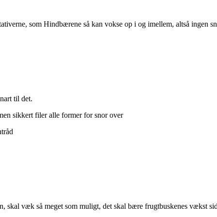
 stativerne, som Hindbærene så kan vokse op i og imellem, altså ingen s
rt til det.
n sikkert filer alle former for snor over
ntråd
den, skal væk så meget som muligt, det skal bære frugtbuskenes vækst s