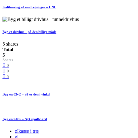
Kalibrering af omdrejninger – CNC
Byg et drivhus – på den billige måde
5 shares
Total
5
Shares
0
0
5
Byg en CNC – Så er den i vinkel
Byg en CNC – Nyt spoilboard
ølkasse i træ
øl