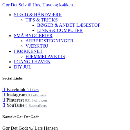
Gør Det Selv til Hus, Have og køkken..
SLØJD & HÅNDVÆRK
TIPS & TRICKS
BØGER & ANDET LÆSESTOF
LINKS & COMPUTER
SMÅ BYGGERIER
ARBEJDSTEGNINGER
VÆRKTØJ
I KØKKENET
HJEMMELAVET IS
I GANG I HAVEN
DIY JUL
Social Links
Facebook
0
Likes
Instagram
0
Followers
Pinterest
831
Followers
YouTube
0
Subscribers
Kontakt Gør Det Godt
Gør Det Godt v./ Lars Hansen