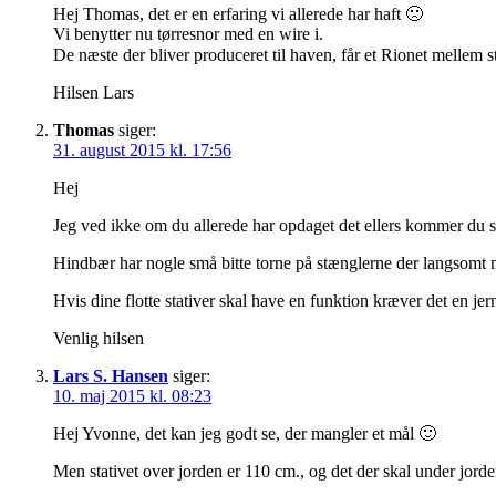
Hej Thomas, det er en erfaring vi allerede har haft 🙁
Vi benytter nu tørresnor med en wire i.
De næste der bliver produceret til haven, får et Rionet mellem
Hilsen Lars
Thomas
siger:
31. august 2015 kl. 17:56
Hej
Jeg ved ikke om du allerede har opdaget det ellers kommer du sna
Hindbær har nogle små bitte torne på stænglerne der langsomt me
Hvis dine flotte stativer skal have en funktion kræver det en jer
Venlig hilsen
Lars S. Hansen
siger:
10. maj 2015 kl. 08:23
Hej Yvonne, det kan jeg godt se, der mangler et mål 🙂
Men stativet over jorden er 110 cm., og det der skal under jor