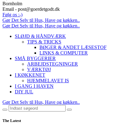
Bornholm
Email - post@goerdetgodt.dk
Følg os :-)
Gør Det Selv til Hus, Have og køkken..
Gør Det Selv til Hus, Have og køkken..
SLØJD & HÅNDVÆRK
TIPS & TRICKS
BØGER & ANDET LÆSESTOF
LINKS & COMPUTER
SMÅ BYGGERIER
ARBEJDSTEGNINGER
VÆRKTØJ
I KØKKENET
HJEMMELAVET IS
I GANG I HAVEN
DIY JUL
Gør Det Selv til Hus, Have og køkken..
The Latest