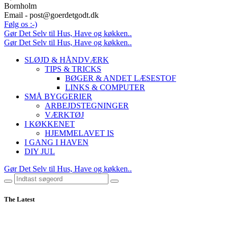
Bornholm
Email - post@goerdetgodt.dk
Følg os :-)
Gør Det Selv til Hus, Have og køkken..
Gør Det Selv til Hus, Have og køkken..
SLØJD & HÅNDVÆRK
TIPS & TRICKS
BØGER & ANDET LÆSESTOF
LINKS & COMPUTER
SMÅ BYGGERIER
ARBEJDSTEGNINGER
VÆRKTØJ
I KØKKENET
HJEMMELAVET IS
I GANG I HAVEN
DIY JUL
Gør Det Selv til Hus, Have og køkken..
The Latest