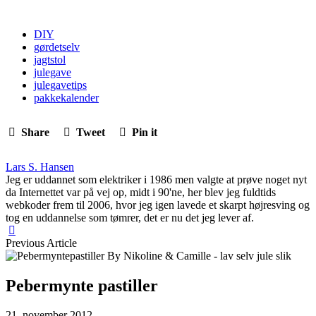
DIY
gørdetselv
jagtstol
julegave
julegavetips
pakkekalender
Share
Tweet
Pin it
Lars S. Hansen
Jeg er uddannet som elektriker i 1986 men valgte at prøve noget nyt
da Internettet var på vej op, midt i 90'ne, her blev jeg fuldtids
webkoder frem til 2006, hvor jeg igen lavede et skarpt højresving og
tog en uddannelse som tømrer, det er nu det jeg lever af.
Previous Article
Pebermynte pastiller
21. november 2012