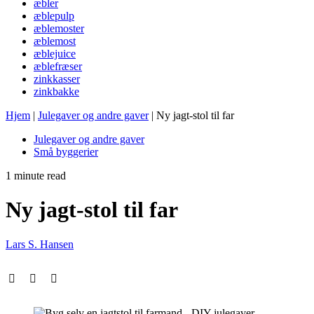
æbler
æblepulp
æblemoster
æblemost
æblejuice
æblefræser
zinkkasser
zinkbakke
Hjem
|
Julegaver og andre gaver
|
Ny jagt-stol til far
Julegaver og andre gaver
Små byggerier
1 minute read
Ny jagt-stol til far
Lars S. Hansen