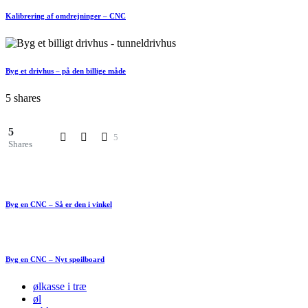
Kalibrering af omdrejninger – CNC
Byg et drivhus – på den billige måde
5 shares
5
5
Shares
Byg en CNC – Så er den i vinkel
Byg en CNC – Nyt spoilboard
ølkasse i træ
øl