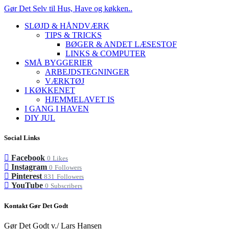
Gør Det Selv til Hus, Have og køkken..
SLØJD & HÅNDVÆRK
TIPS & TRICKS
BØGER & ANDET LÆSESTOF
LINKS & COMPUTER
SMÅ BYGGERIER
ARBEJDSTEGNINGER
VÆRKTØJ
I KØKKENET
HJEMMELAVET IS
I GANG I HAVEN
DIY JUL
Social Links
Facebook
0
Likes
Instagram
0
Followers
Pinterest
831
Followers
YouTube
0
Subscribers
Kontakt Gør Det Godt
Gør Det Godt v./ Lars Hansen