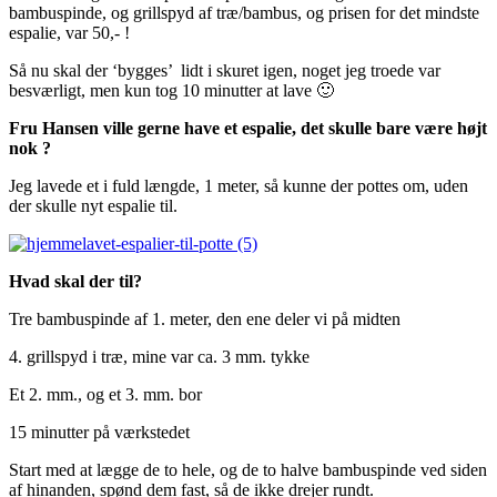
bambuspinde, og grillspyd af træ/bambus, og prisen for det mindste
espalie, var 50,- !
Så nu skal der ‘bygges’ lidt i skuret igen, noget jeg troede var
besværligt, men kun tog 10 minutter at lave 🙂
Fru Hansen ville gerne have et espalie, det skulle bare være højt
nok ?
Jeg lavede et i fuld længde, 1 meter, så kunne der pottes om, uden
der skulle nyt espalie til.
Hvad skal der til?
Tre bambuspinde af 1. meter, den ene deler vi på midten
4. grillspyd i træ, mine var ca. 3 mm. tykke
Et 2. mm., og et 3. mm. bor
15 minutter på værkstedet
Start med at lægge de to hele, og de to halve bambuspinde ved siden
af hinanden, spønd dem fast, så de ikke drejer rundt.