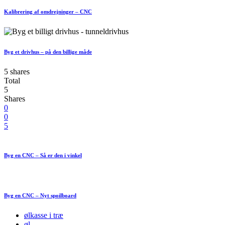
Kalibrering af omdrejninger – CNC
Byg et drivhus – på den billige måde
5 shares
Total
5
Shares
0
0
5
Byg en CNC – Så er den i vinkel
Byg en CNC – Nyt spoilboard
ølkasse i træ
øl