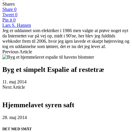
Shares
Share
0
Tweet
0
Pin it
0
Lars S. Hansen
Jeg er uddannet som elektriker i 1986 men valgte at prøve noget nyt
da Internettet var på vej op, midt i 90'ne, her blev jeg fuldtids
webkoder frem til 2006, hvor jeg igen lavede et skarpt højresving og
tog en uddannelse som tømrer, det er nu det jeg lever af.
Previous Article
Byg et simpelt Espalie af restetræ
11. maj 2014
Next Article
Hjemmelavet syren saft
28. maj 2014
DET MED SMÅT