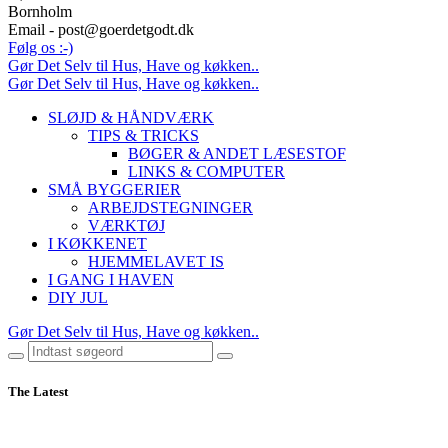
Bornholm
Email - post@goerdetgodt.dk
Følg os :-)
Gør Det Selv til Hus, Have og køkken..
Gør Det Selv til Hus, Have og køkken..
SLØJD & HÅNDVÆRK
TIPS & TRICKS
BØGER & ANDET LÆSESTOF
LINKS & COMPUTER
SMÅ BYGGERIER
ARBEJDSTEGNINGER
VÆRKTØJ
I KØKKENET
HJEMMELAVET IS
I GANG I HAVEN
DIY JUL
Gør Det Selv til Hus, Have og køkken..
The Latest