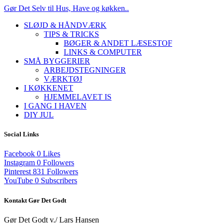
Gør Det Selv til Hus, Have og køkken..
SLØJD & HÅNDVÆRK
TIPS & TRICKS
BØGER & ANDET LÆSESTOF
LINKS & COMPUTER
SMÅ BYGGERIER
ARBEJDSTEGNINGER
VÆRKTØJ
I KØKKENET
HJEMMELAVET IS
I GANG I HAVEN
DIY JUL
Social Links
Facebook
0
Likes
Instagram
0
Followers
Pinterest
831
Followers
YouTube
0
Subscribers
Kontakt Gør Det Godt
Gør Det Godt v./ Lars Hansen