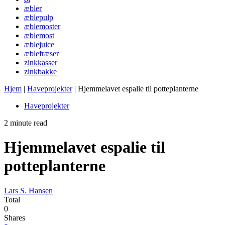
æbler
æblepulp
æblemoster
æblemost
æblejuice
æblefræser
zinkkasser
zinkbakke
Hjem
|
Haveprojekter
|
Hjemmelavet espalie til potteplanterne
Haveprojekter
2 minute read
Hjemmelavet espalie til
potteplanterne
Lars S. Hansen
Total
0
Shares