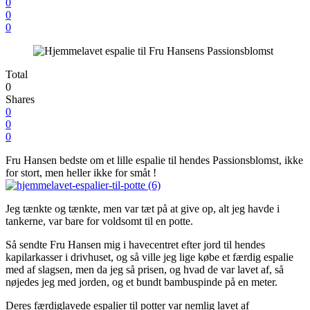
0
0
0
Total
0
Shares
0
0
0
Fru Hansen bedste om et lille espalie til hendes Passionsblomst, ikke
for stort, men heller ikke for småt !
Jeg tænkte og tænkte, men var tæt på at give op, alt jeg havde i
tankerne, var bare for voldsomt til en potte.
Så sendte Fru Hansen mig i havecentret efter jord til hendes
kapilarkasser i drivhuset, og så ville jeg lige købe et færdig espalie
med af slagsen, men da jeg så prisen, og hvad de var lavet af, så
nøjedes jeg med jorden, og et bundt bambuspinde på en meter.
Deres færdiglavede espalier til potter var nemlig lavet af