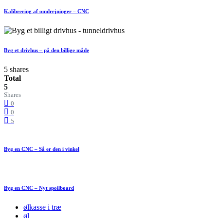
Kalibrering af omdrejninger – CNC
Byg et drivhus – på den billige måde
5 shares
Total
5
Shares
0
0
5
Byg en CNC – Så er den i vinkel
Byg en CNC – Nyt spoilboard
ølkasse i træ
øl