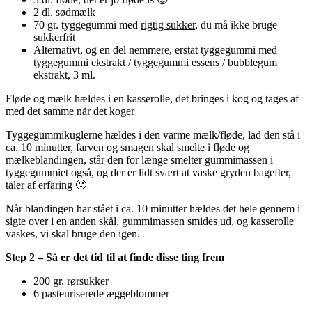
2 dl. sødmælk
70 gr. tyggegummi med
rigtig sukker
, du må ikke bruge
sukkerfrit
Alternativt, og en del nemmere, erstat tyggegummi med
tyggegummi ekstrakt / tyggegummi essens / bubblegum
ekstrakt, 3 ml.
Fløde og mælk hældes i en kasserolle, det bringes i kog og tages af
med det samme når det koger
Tyggegummikuglerne hældes i den varme mælk/fløde, lad den stå i
ca. 10 minutter, farven og smagen skal smelte i fløde og
mælkeblandingen, står den for længe smelter gummimassen i
tyggegummiet også, og der er lidt svært at vaske gryden bagefter,
taler af erfaring 🙁
Når blandingen har stået i ca. 10 minutter hældes det hele gennem i
sigte over i en anden skål, gummimassen smides ud, og kasserolle
vaskes, vi skal bruge den igen.
Step 2 – Så er det tid til at finde disse ting frem
200 gr. rørsukker
6 pasteuriserede æggeblommer