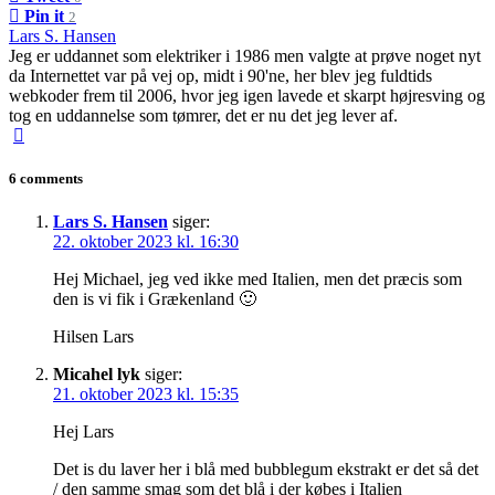
Pin it
2
Lars S. Hansen
Jeg er uddannet som elektriker i 1986 men valgte at prøve noget nyt
da Internettet var på vej op, midt i 90'ne, her blev jeg fuldtids
webkoder frem til 2006, hvor jeg igen lavede et skarpt højresving og
tog en uddannelse som tømrer, det er nu det jeg lever af.
6 comments
Lars S. Hansen
siger:
22. oktober 2023 kl. 16:30
Hej Michael, jeg ved ikke med Italien, men det præcis som
den is vi fik i Grækenland 🙂
Hilsen Lars
Micahel lyk
siger:
21. oktober 2023 kl. 15:35
Hej Lars
Det is du laver her i blå med bubblegum ekstrakt er det så det
/ den samme smag som det blå i der købes i Italien