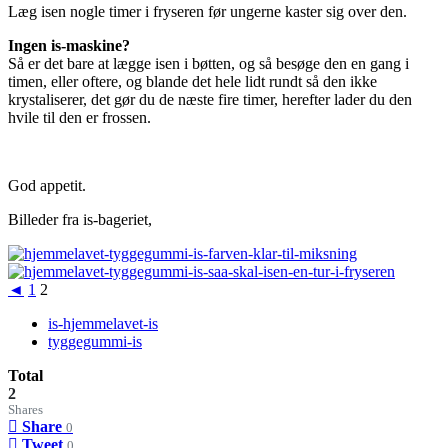
Læg isen nogle timer i fryseren før ungerne kaster sig over den.
Ingen is-maskine?
Så er det bare at lægge isen i bøtten, og så besøge den en gang i
timen, eller oftere, og blande det hele lidt rundt så den ikke
krystaliserer, det gør du de næste fire timer, herefter lader du den
hvile til den er frossen.
God appetit.
Billeder fra is-bageriet,
◄
1
2
is-hjemmelavet-is
tyggegummi-is
Total
2
Shares
Share
0
Tweet
0