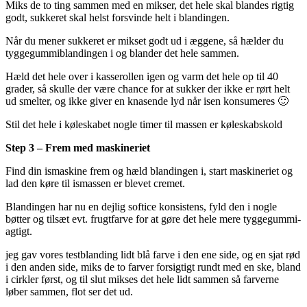
Miks de to ting sammen med en mikser, det hele skal blandes rigtig
godt, sukkeret skal helst forsvinde helt i blandingen.
Når du mener sukkeret er mikset godt ud i æggene, så hælder du
tyggegummiblandingen i og blander det hele sammen.
Hæld det hele over i kasserollen igen og varm det hele op til 40
grader, så skulle der være chance for at sukker der ikke er rørt helt
ud smelter, og ikke giver en knasende lyd når isen konsumeres 🙂
Stil det hele i køleskabet nogle timer til massen er køleskabskold
Step 3 – Frem med maskineriet
Find din ismaskine frem og hæld blandingen i, start maskineriet og
lad den køre til ismassen er blevet cremet.
Blandingen har nu en dejlig softice konsistens, fyld den i nogle
bøtter og tilsæt evt. frugtfarve for at gøre det hele mere tyggegummi-
agtigt.
jeg gav vores testblanding lidt blå farve i den ene side, og en sjat rød
i den anden side, miks de to farver forsigtigt rundt med en ske, bland
i cirkler først, og til slut mikses det hele lidt sammen så farverne
løber sammen, flot ser det ud.