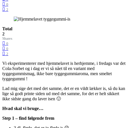
0
2
Total
2
Shares
0
0
2
Vi eksperimenterer med hjemmelavet is herhjemme, i fredags var det
Cola-Sorbet og i dag er vi så nået til en variant med
tyggegummismag, ikke bare tyggegummiaroma, men smeltet
tyggegummi !
Lad mig sige det med det samme, det er en vildt lækker is, så du kan
lige så godt printe siden ud med det samme, for det er helt sikkert
ikke sidste gang du laver isen 🙂
Hvad skal vi bruge…
Step 1 – find følgende frem
3 dl. fløde, det er jo fløde is 😉