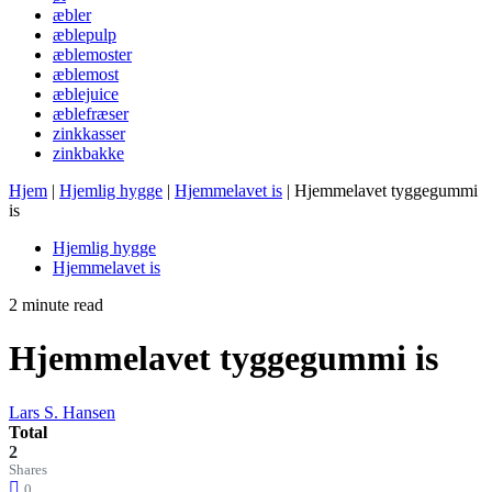
æbler
æblepulp
æblemoster
æblemost
æblejuice
æblefræser
zinkkasser
zinkbakke
Hjem
|
Hjemlig hygge
|
Hjemmelavet is
|
Hjemmelavet tyggegummi
is
Hjemlig hygge
Hjemmelavet is
2 minute read
Hjemmelavet tyggegummi is
Lars S. Hansen
Total
2
Shares
0