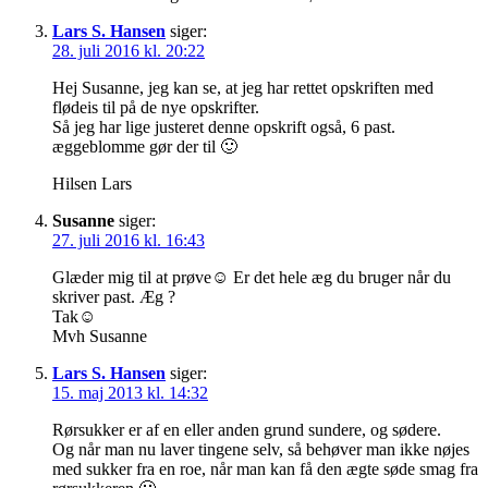
Lars S. Hansen
siger:
28. juli 2016 kl. 20:22
Hej Susanne, jeg kan se, at jeg har rettet opskriften med
flødeis til på de nye opskrifter.
Så jeg har lige justeret denne opskrift også, 6 past.
æggeblomme gør der til 🙂
Hilsen Lars
Susanne
siger:
27. juli 2016 kl. 16:43
Glæder mig til at prøve☺ Er det hele æg du bruger når du
skriver past. Æg ?
Tak☺
Mvh Susanne
Lars S. Hansen
siger:
15. maj 2013 kl. 14:32
Rørsukker er af en eller anden grund sundere, og sødere.
Og når man nu laver tingene selv, så behøver man ikke nøjes
med sukker fra en roe, når man kan få den ægte søde smag fra