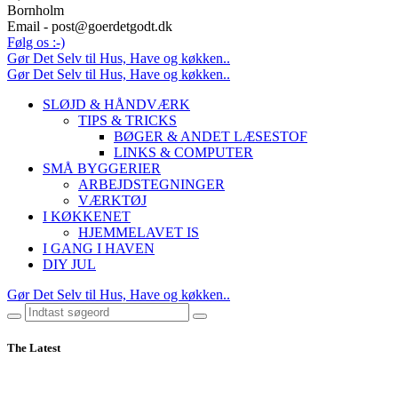
Bornholm
Email - post@goerdetgodt.dk
Følg os :-)
Gør Det Selv til Hus, Have og køkken..
Gør Det Selv til Hus, Have og køkken..
SLØJD & HÅNDVÆRK
TIPS & TRICKS
BØGER & ANDET LÆSESTOF
LINKS & COMPUTER
SMÅ BYGGERIER
ARBEJDSTEGNINGER
VÆRKTØJ
I KØKKENET
HJEMMELAVET IS
I GANG I HAVEN
DIY JUL
Gør Det Selv til Hus, Have og køkken..
The Latest