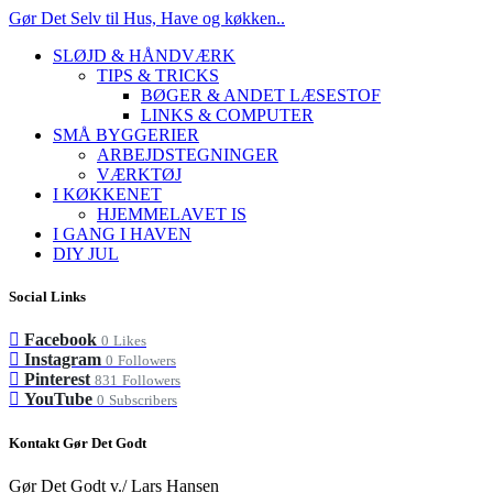
Gør Det Selv til Hus, Have og køkken..
SLØJD & HÅNDVÆRK
TIPS & TRICKS
BØGER & ANDET LÆSESTOF
LINKS & COMPUTER
SMÅ BYGGERIER
ARBEJDSTEGNINGER
VÆRKTØJ
I KØKKENET
HJEMMELAVET IS
I GANG I HAVEN
DIY JUL
Social Links
Facebook
0
Likes
Instagram
0
Followers
Pinterest
831
Followers
YouTube
0
Subscribers
Kontakt Gør Det Godt
Gør Det Godt v./ Lars Hansen