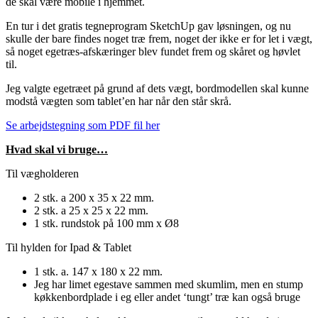
de skal være mobile i hjemmet.
En tur i det gratis tegneprogram SketchUp gav løsningen, og nu
skulle der bare findes noget træ frem, noget der ikke er for let i vægt,
så noget egetræs-afskæringer blev fundet frem og skåret og høvlet
til.
Jeg valgte egetræet på grund af dets vægt, bordmodellen skal kunne
modstå vægten som tablet’en har når den står skrå.
Se arbejdstegning som PDF fil her
Hvad skal vi bruge…
Til vægholderen
2 stk. a 200 x 35 x 22 mm.
2 stk. a 25 x 25 x 22 mm.
1 stk. rundstok på 100 mm x Ø8
Til hylden for Ipad & Tablet
1 stk. a. 147 x 180 x 22 mm.
Jeg har limet egestave sammen med skumlim, men en stump
køkkenbordplade i eg eller andet ‘tungt’ træ kan også bruge