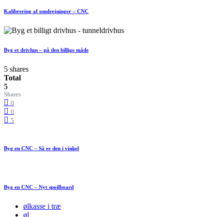
Kalibrering af omdrejninger – CNC
Byg et drivhus – på den billige måde
5 shares
Total
5
Shares
0
0
5
Byg en CNC – Så er den i vinkel
Byg en CNC – Nyt spoilboard
ølkasse i træ
øl