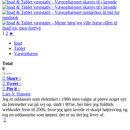
1
2
►
Ipad
Tablet
Vægophæng
Total
0
Shares
Share
0
Tweet
0
Pin it
0
Lars S. Hansen
Jeg er uddannet som elektriker i 1986 men valgte at prøve noget nyt
da Internettet var på vej op, midt i 90'ne, her blev jeg fuldtids
webkoder frem til 2006, hvor jeg igen lavede et skarpt højresving og
tog en uddannelse som tømrer, det er nu det jeg lever af.