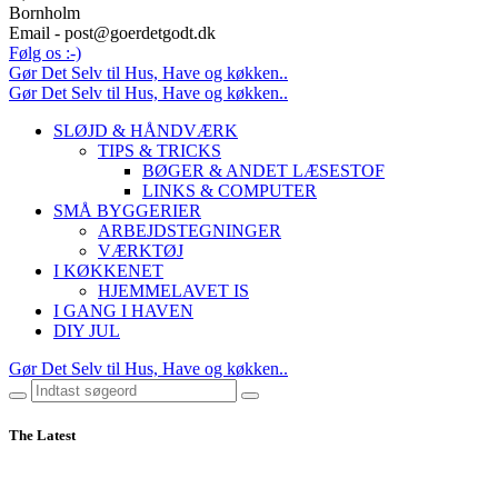
Bornholm
Email - post@goerdetgodt.dk
Følg os :-)
Gør Det Selv til Hus, Have og køkken..
Gør Det Selv til Hus, Have og køkken..
SLØJD & HÅNDVÆRK
TIPS & TRICKS
BØGER & ANDET LÆSESTOF
LINKS & COMPUTER
SMÅ BYGGERIER
ARBEJDSTEGNINGER
VÆRKTØJ
I KØKKENET
HJEMMELAVET IS
I GANG I HAVEN
DIY JUL
Gør Det Selv til Hus, Have og køkken..
The Latest