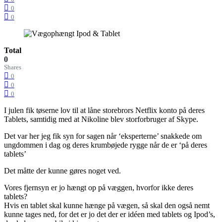
0
0
Total
0
Shares
0
0
0
I julen fik tøserne lov til at låne storebrors Netflix konto på deres
Tablets, samtidig med at Nikoline blev storforbruger af Skype.
Det var her jeg fik syn for sagen når ‘eksperterne’ snakkede om
ungdommen i dag og deres krumbøjede rygge når de er ‘på deres
tablets’
Det måtte der kunne gøres noget ved.
Vores fjernsyn er jo hængt op på væggen, hvorfor ikke deres
tablets?
Hvis en tablet skal kunne hænge på vægen, så skal den også nemt
kunne tages ned, for det er jo det der er idéen med tablets og Ipod’s,