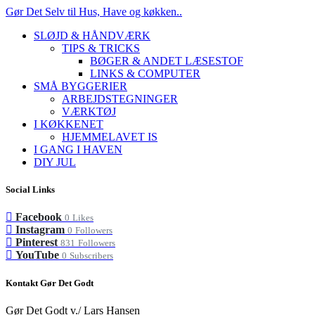
Gør Det Selv til Hus, Have og køkken..
SLØJD & HÅNDVÆRK
TIPS & TRICKS
BØGER & ANDET LÆSESTOF
LINKS & COMPUTER
SMÅ BYGGERIER
ARBEJDSTEGNINGER
VÆRKTØJ
I KØKKENET
HJEMMELAVET IS
I GANG I HAVEN
DIY JUL
Social Links
Facebook
0
Likes
Instagram
0
Followers
Pinterest
831
Followers
YouTube
0
Subscribers
Kontakt Gør Det Godt
Gør Det Godt v./ Lars Hansen