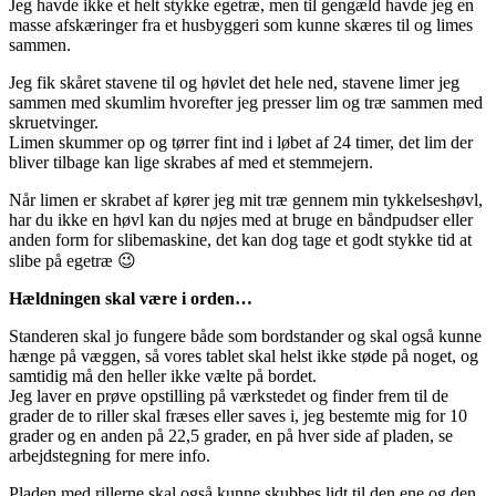
Jeg havde ikke et helt stykke egetræ, men til gengæld havde jeg en
masse afskæringer fra et husbyggeri som kunne skæres til og limes
sammen.
Jeg fik skåret stavene til og høvlet det hele ned, stavene limer jeg
sammen med skumlim hvorefter jeg presser lim og træ sammen med
skruetvinger.
Limen skummer op og tørrer fint ind i løbet af 24 timer, det lim der
bliver tilbage kan lige skrabes af med et stemmejern.
Når limen er skrabet af kører jeg mit træ gennem min tykkelseshøvl,
har du ikke en høvl kan du nøjes med at bruge en båndpudser eller
anden form for slibemaskine, det kan dog tage et godt stykke tid at
slibe på egetræ 😉
Hældningen skal være i orden…
Standeren skal jo fungere både som bordstander og skal også kunne
hænge på væggen, så vores tablet skal helst ikke støde på noget, og
samtidig må den heller ikke vælte på bordet.
Jeg laver en prøve opstilling på værkstedet og finder frem til de
grader de to riller skal fræses eller saves i, jeg bestemte mig for 10
grader og en anden på 22,5 grader, en på hver side af pladen, se
arbejdstegning for mere info.
Pladen med rillerne skal også kunne skubbes lidt til den ene og den