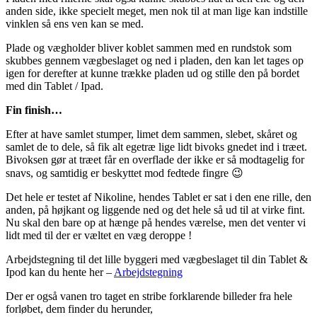
anden side, ikke specielt meget, men nok til at man lige kan indstille
vinklen så ens ven kan se med.
Plade og vægholder bliver koblet sammen med en rundstok som
skubbes gennem vægbeslaget og ned i pladen, den kan let tages op
igen for derefter at kunne trække pladen ud og stille den på bordet
med din Tablet / Ipad.
Fin finish…
Efter at have samlet stumper, limet dem sammen, slebet, skåret og
samlet de to dele, så fik alt egetræ lige lidt bivoks gnedet ind i træet.
Bivoksen gør at træet får en overflade der ikke er så modtagelig for
snavs, og samtidig er beskyttet mod fedtede fingre 😉
Det hele er testet af Nikoline, hendes Tablet er sat i den ene rille, den
anden, på højkant og liggende ned og det hele så ud til at virke fint.
Nu skal den bare op at hænge på hendes værelse, men det venter vi
lidt med til der er væltet en væg deroppe !
Arbejdstegning til det lille byggeri med vægbeslaget til din Tablet &
Ipod kan du hente her –
Arbejdstegning
Der er også vanen tro taget en stribe forklarende billeder fra hele
forløbet, dem finder du herunder,